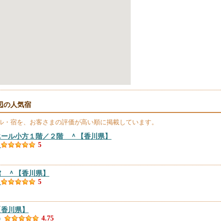
辺の人気宿
ル・宿を、お客さまの評価が高い順に掲載しています。
エール小方１階／２階 ＾
【香川県】
）
5
館 ＾
【香川県】
）
5
【香川県】
）
4.75