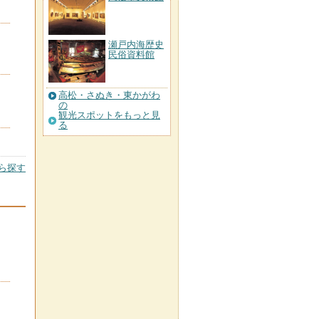
瀬戸内海歴史
民俗資料館
高松・さぬき・東かがわ
の
観光スポットをもっと見
る
ら探す