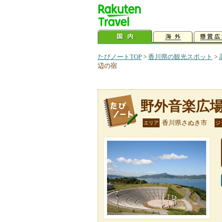
たびノートTOP
>
香川県の観光スポット
>
辺の宿
野外音楽広
香川県さぬき市
エリア
ジ