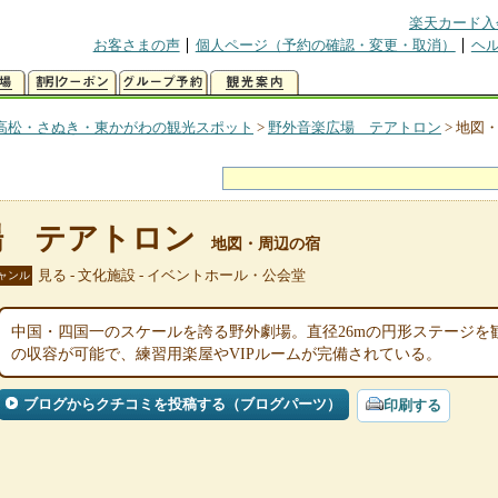
楽天カード入
お客さまの声
個人ページ（予約の確認・変更・取消）
ヘ
高松・さぬき・東かがわの観光スポット
>
野外音楽広場 テアトロン
>
地図
場 テアトロン
地図・周辺の宿
見る - 文化施設 - イベントホール・公会堂
ャンル
中国・四国一のスケールを誇る野外劇場。直径26mの円形ステージを
の収容が可能で、練習用楽屋やVIPルームが完備されている。
ブログからクチコミを投稿する（ブログパーツ）
印刷する