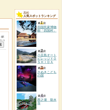
高松
人気スポットランキング
四国民家博物
館「四国村」
。
(駅
い)
小豆島オート
ビレッジＹＯ
ＳＨＩＤＡ
さぬきこども
の国
西之瀧 龍水
寺