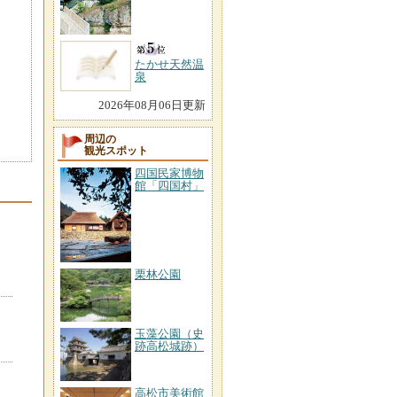
たかせ天然温
泉
2026年08月06日更新
周辺の
観光スポット
四国民家博物
館「四国村」
栗林公園
玉藻公園（史
跡高松城跡）
高松市美術館