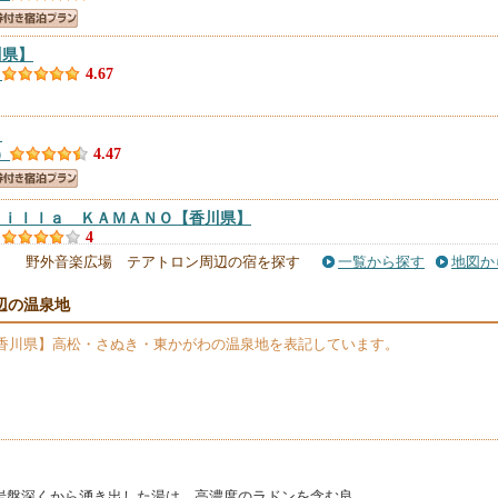
川県】
）
4.67
】
）
4.47
Ｖｉｌｌａ ＫＡＭＡＮＯ
【香川県】
）
4
野外音楽広場 テアトロン周辺の宿を探す
一覧から探す
地図か
辺の温泉地
香川県】高松・さぬき・東かがわの温泉地を表記しています。
の岩盤深くから湧き出した湯は、高濃度のラドンを含む良