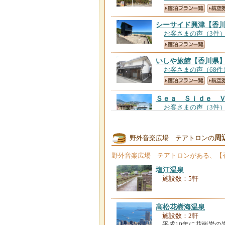
シーサイド興津
【香
お客さまの声（3件
いしや旅館
【香川県
お客さまの声（68件
Ｓｅａ Ｓｉｄｅ 
お客さまの声（3件
周
野外音楽広場 テアトロンの
野外音楽広場 テアトロン
がある、【
塩江温泉
施設数：5軒
高松花樹海温泉
施設数：2軒
平成10年に花崗岩