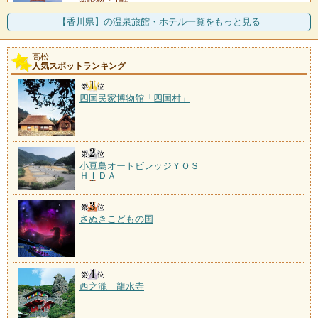
施設数：1軒
讃岐第一号に認定された温泉。風光明媚な庵治半島の
【香川県】の温泉旅館・ホテル一覧をもっと見る
海岸沿いに湧く。一軒宿
薬師湯温泉
高松
人気スポットランキング
施設数：1軒
四国民家博物館「四国村」
小豆島オートビレッジＹＯＳ
ＨＩＤＡ
さぬきこどもの国
西之瀧 龍水寺