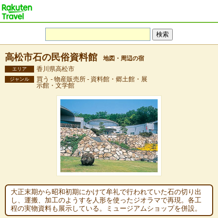
高松市石の民俗資料館
地図・周辺の宿
香川県高松市
エリア
買う - 物産販売所 - 資料館・郷土館・展
ジャンル
示館・文学館
大正末期から昭和初期にかけて牟礼で行われていた石の切り出
し、運搬、加工のようすを人形を使ったジオラマで再現。各工
程の実物資料も展示している。ミュージアムショップを併設。