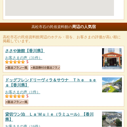
周辺の人気宿
高松市石の民俗資料館の
高松市石の民俗資料館
周辺のホテル・宿を、お客さまの評価が高い順に
掲載しています。
ささや旅館
【香川県】
お客さまの声（31件）
5
ドッグフレンドリーヴィラ＆サウナ Ｔｈｅ ｓｅ
ａ
【香川県】
お客さまの声（1件）
5
貸切ワン泊 Ｌａ′Ｍｕｌｅ（ラミュール）
【香川
県】
お客さまの声（16件）