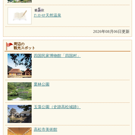
たかせ天然温泉
2026年08月06日更新
周辺の
観光スポット
四国民家博物館「四国村」
栗林公園
玉藻公園（史跡高松城跡）
高松市美術館