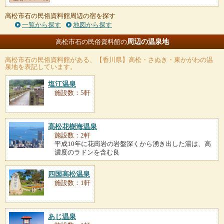
高松市石の民俗資料館周辺の宿を探す
一覧から探す
地図から探す
周辺の温泉地
高松市石の民俗資料館の
高松市石の民俗資料館
がある、【香川県】高松・さぬき・東かがわの温
泉地を表記しています。
塩江温泉
施設数：5軒
高松花樹海温泉
施設数：2軒
平成10年に花崗岩の岩盤深くから湧き出した湯は、高
濃度のラドンを含む良
四国高松温泉
施設数：1軒
あじ温泉