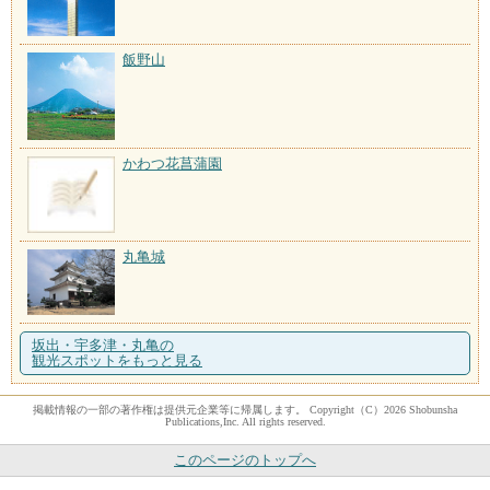
飯野山
かわつ花菖蒲園
丸亀城
坂出・宇多津・丸亀の
観光スポットをもっと見る
掲載情報の一部の著作権は提供元企業等に帰属します。 Copyright（C）2026 Shobunsha
Publications,Inc. All rights reserved.
このページのトップへ