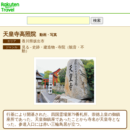
天皇寺高照院
動画・写真
香川県坂出市
エリア
見る - 史跡・建造物 - 寺院（観音・不
ジャンル
動）
行基により開基された、四国霊場第79番札所。崇徳上皇の御鎮
座所であった。天皇御鎮座であったことから寺名が天皇寺とな
った。参道入口には赤い三輪鳥居が立つ。