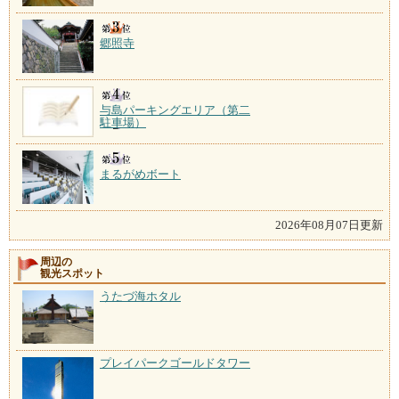
郷照寺
与島パーキングエリア（第二
駐車場）
まるがめボート
2026年08月07日更新
周辺の
観光スポット
うたづ海ホタル
プレイパークゴールドタワー