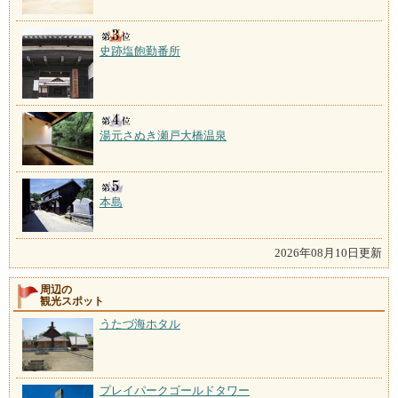
史跡塩飽勤番所
湯元さぬき瀬戸大橋温泉
本島
2026年08月10日更新
周辺の
観光スポット
うたづ海ホタル
プレイパークゴールドタワー