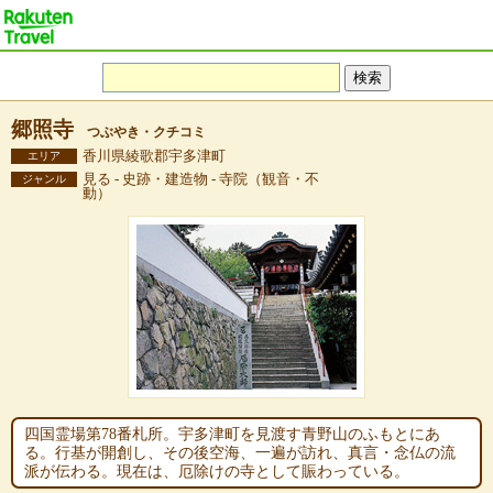
郷照寺
つぶやき・クチコミ
香川県綾歌郡宇多津町
エリア
見る - 史跡・建造物 - 寺院（観音・不
ジャンル
動）
四国霊場第78番札所。宇多津町を見渡す青野山のふもとにあ
る。行基が開創し、その後空海、一遍が訪れ、真言・念仏の流
派が伝わる。現在は、厄除けの寺として賑わっている。