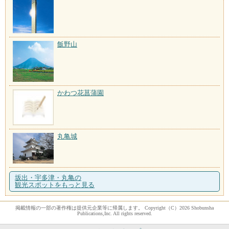
飯野山
かわつ花菖蒲園
丸亀城
坂出・宇多津・丸亀の
観光スポットをもっと見る
掲載情報の一部の著作権は提供元企業等に帰属します。 Copyright（C）2026 Shobunsha
Publications,Inc. All rights reserved.