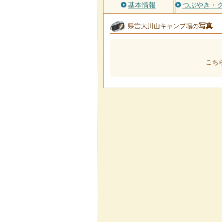
基本情報
つぶやき・
写真
県営大川山キャンプ場の
こち