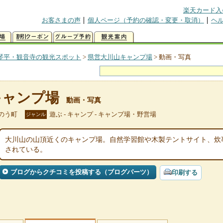
楽天カード入
お客さまの声
個人ページ（予約の確認・変更・取消）
ヘ
琴平・観音寺の観光スポット
>
県営大川山キャンプ場
>
動画・写真
キャンプ場
動画・写真
のう町
遊ぶ - キャンプ - キャンプ場・野営場
ジャンル
大川山の山頂近くのキャンプ場。自然学習館や木製テントサイト、炊
されている。
ブログからクチコミを投稿する（ブログパーツ）
印刷する