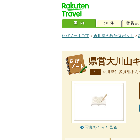
たびノートTOP
>
香川県の観光スポット
>
県営大川山
香川県仲多度郡まん
エリア
写真をもっと見る