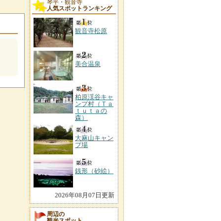
琴平・観音寺
人気スポットランキング
観音寺松原
美合温泉
柏原渓谷キャ
ンプ村（Ｔａ
ｔｕｔａの
森）
大麻山キャン
プ場
銭形（砂絵）
2026年08月07日更新
周辺の
観光スポット