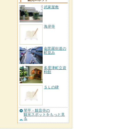
武家屋敷
海岸寺
金毘羅街道の
町並み
多度津町立資
料館
ＳＬの碑
琴平・観音寺の
観光スポットをもっと見
る