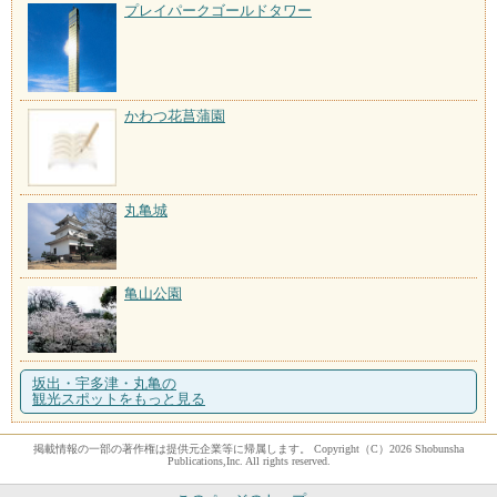
プレイパークゴールドタワー
かわつ花菖蒲園
丸亀城
亀山公園
坂出・宇多津・丸亀の
観光スポットをもっと見る
掲載情報の一部の著作権は提供元企業等に帰属します。 Copyright（C）2026 Shobunsha
Publications,Inc. All rights reserved.