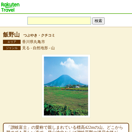
飯野山
つぶやき・クチコミ
香川県丸亀市
エリア
見る - 自然地形 - 山
ジャンル
「讃岐富士」の愛称で親しまれている標高422mの山。どこから