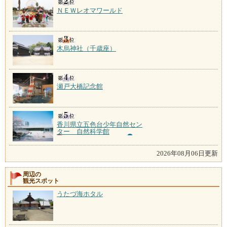
ＮＥＷレオマワールド
木烏神社（千歳座）
瀬戸大橋記念館
香川県立五色台少年自然セン
ター 自然科学館
2026年08月06日更新
周辺の
観光スポット
うたづ海ホタル