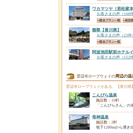
ワカマツヤ［若松家
お客さまの声（168
翡翠
【香川県】
お客さまの声（23件
阿波池田駅前ホテル
お客さまの声（152
ビジネスホテル阿波
周辺の温
雲辺寺ロープウェイの
お客さまの声（81件
雲辺寺ロープウェイ
がある、【香川県
ホテルルートイン観
こんぴら温泉
お客さまの声（123
施設数：10軒
「こんぴらさん」の
ファミリーロッジ旅
母神温泉
お客さまの声（99件
施設数：2軒
地下1200mから湧