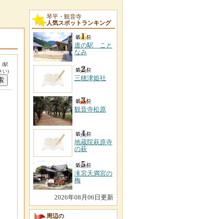
琴平・観音寺
人気スポットランキング
道の駅 こと
なみ
。
(駅
い)
三穂津姫社
観音寺松原
地蔵院萩原寺
の萩
滝宮天満宮の
梅
2026年08月06日更新
周辺の