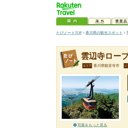
たびノートTOP
>
香川県の観光スポット
>
雲辺寺ロー
香川県観音寺市
エリア
ジ
写真をもっと見る