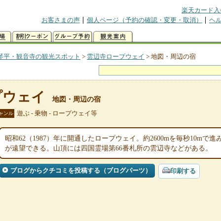
楽天カード入
お客さまの声
個人ページ（予約の確認・変更・取消）
ヘ
琴平・観音寺の観光スポット
>
雲辺寺ロープウェイ
>
地図・周辺の宿
プウェイ
地図・周辺の宿
遊ぶ - 乗物 - ロープウェイ等
ャンル
昭和62（1987）年に開通したロープウェイ。約2600mを毎秒10m
が遠望できる。山頂には四国霊場第66番札所の雲辺寺などがある。
ブログからクチコミを投稿する（ブログパーツ）
印刷する