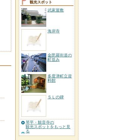
観光スポット
武家屋敷
海岸寺
金毘羅街道の
町並み
多度津町立資
料館
ＳＬの碑
琴平・観音寺の
観光スポットをもっと見
る