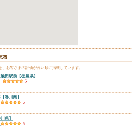
気宿
を、お客さまの評価が高い順に掲載しています。
波池田駅前
【徳島県】
）
5
寮
【香川県】
）
5
香川県】
）
5