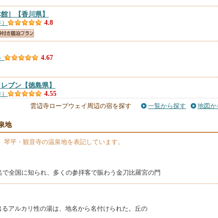
本館］
【香川県】
件）
4.8
）
4.67
イレブン
【徳島県】
件）
4.55
雲辺寺ロープウェイ周辺の宿を探す
一覧から探す
地図か
池田いれぶん２
【徳島県】
泉地
）
4.55
】琴平・観音寺の温泉地を表記しています。
音寺
【香川県】
件）
4.42
名で全国に知られ、多くの参拝客で賑わう金刀比羅宮の門
籠屋・讃岐観音寺店
【香川県】
）
4.42
き出るアルカリ性の湯は、地名から名付けられた。丘の