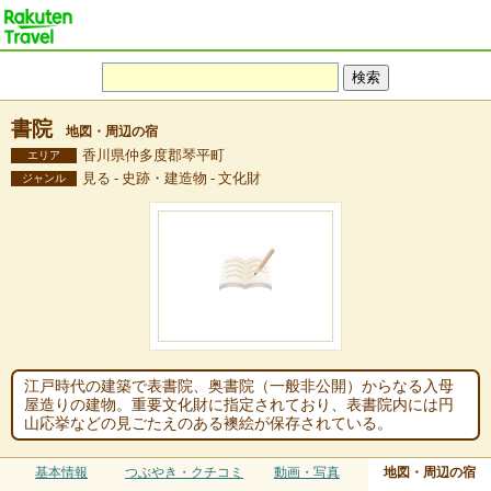
書院
地図・周辺の宿
香川県仲多度郡琴平町
エリア
見る - 史跡・建造物 - 文化財
ジャンル
江戸時代の建築で表書院、奥書院（一般非公開）からなる入母
屋造りの建物。重要文化財に指定されており、表書院内には円
山応挙などの見ごたえのある襖絵が保存されている。
基本情報
つぶやき・クチコミ
動画・写真
地図・周辺の宿