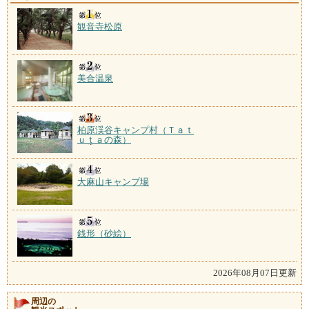
観音寺松原
美合温泉
柏原渓谷キャンプ村（Ｔａｔ
ｕｔａの森）
大麻山キャンプ場
銭形（砂絵）
2026年08月07日更新
周辺の