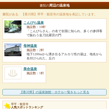
周辺の温泉地
書院の
書院
がある、【香川県】琴平・観音寺の温泉地を表記しています。
こんぴら温泉
施設数：10軒
「こんぴらさん」の名で全国に知られ、多くの参拝客
で賑わう金刀比羅宮の門
母神温泉
施設数：2軒
地下1200mから湧き出るアルカリ性の湯は、地名から
名付けられた。丘の
美合温泉
施設数：1軒
【香川県】の温泉旅館・ホテル一覧をもっと見る
琴平・観音寺
人気スポットランキング