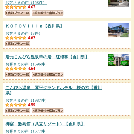
お客さまの声（158件）
4.67
ＫＯＴＯＶｉｌｌａ
【香川県】
お客さまの声（9件）
4.67
湯元こんぴら温泉華の湯 紅梅亭
【香川県】
お客さまの声（1696件）
4.64
こんぴら温泉 琴平グランドホテル 桜の抄
【香川
県】
お客さまの声（1987件）
4.59
御宿 敷島館（共立リゾート）
【香川県】
お客さまの声（1677件）