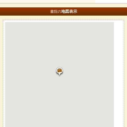
地図
表示
書院の