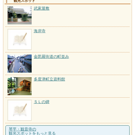
観光スポット
武家屋敷
海岸寺
金毘羅街道の町並み
多度津町立資料館
ＳＬの碑
琴平・観音寺の
観光スポットをもっと見る