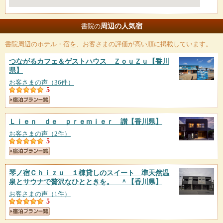
周辺の人気宿
書院の
書院
周辺のホテル・宿を、お客さまの評価が高い順に掲載しています。
つながるカフェ＆ゲストハウス ＺｏｕＺｕ
【香川
県】
お客さまの声（36件）
5
Ｌｉｅｎ ｄｅ ｐｒｅｍｉｅｒ 讃
【香川県】
お客さまの声（2件）
5
琴ノ宿Ｃｈｉｚｕ １棟貸しのスイート 準天然温
泉とサウナで贅沢なひとときを。 ＾
【香川県】
お客さまの声（1件）
5