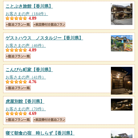
ことぶき旅館
【香川県】
お客さまの声（184件）
4.89
ゲストハウス ノスタルジー
【香川県】
お客さまの声（46件）
4.89
こんぴら町家
【香川県】
お客さまの声（41件）
4.76
虎屋別館
【香川県】
お客さまの声（70件）
4.69
寝て朝食の宿 時しらず
【香川県】