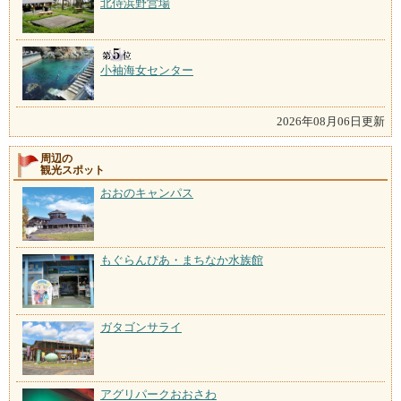
北侍浜野営場
小袖海女センター
2026年08月06日更新
周辺の
観光スポット
おおのキャンパス
もぐらんぴあ・まちなか水族館
ガタゴンサライ
アグリパークおおさわ