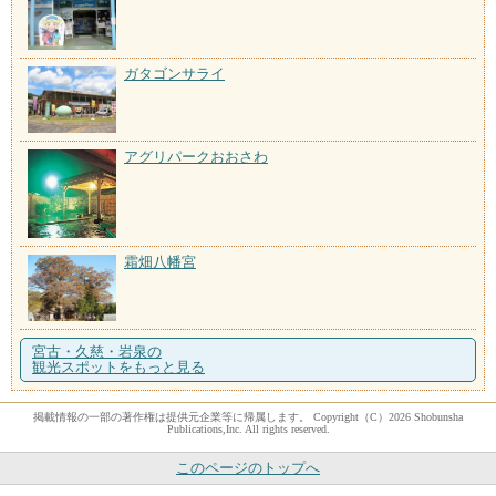
ガタゴンサライ
アグリパークおおさわ
霜畑八幡宮
宮古・久慈・岩泉の
観光スポットをもっと見る
掲載情報の一部の著作権は提供元企業等に帰属します。 Copyright（C）2026 Shobunsha
Publications,Inc. All rights reserved.
このページのトップへ