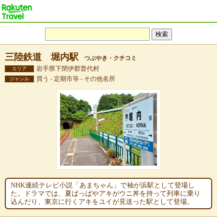
三陸鉄道 堀内駅
つぶやき・クチコミ
岩手県下閉伊郡普代村
エリア
買う - 定期市等 - その他名所
ジャンル
NHK連続テレビ小説「あまちゃん」で袖が浜駅として登場し
た。ドラマでは、夏ばっぱやアキがウニ丼を持って列車に乗り
込んだり、東京に行くアキをユイが見送った駅として登場。