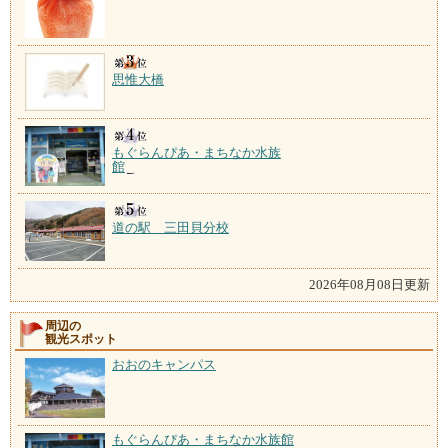
思惟大橋
もぐらんぴあ・まちなか水族
館
道の駅 三田貝分校
2026年08月08日更新
周辺の
観光スポット
おおのキャンパス
もぐらんぴあ・まちなか水族館