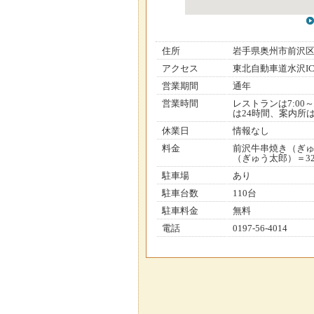
住所
岩手県奥州市前沢
アクセス
東北自動車道水沢IC
営業期間
通年
営業時間
レストランは7:00
は24時間、案内所は8
休業日
情報なし
料金
前沢牛串焼き（ぎゅ
（ぎゅう太郎）＝3
駐車場
あり
駐車台数
110台
駐車料金
無料
電話
0197-56-4014