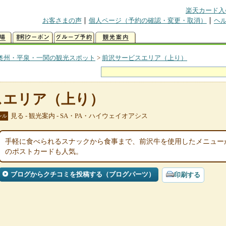
楽天カード入
お客さまの声
個人ページ（予約の確認・変更・取消）
ヘ
奥州・平泉・一関の観光スポット
>
前沢サービスエリア（上り）
スエリア（上り）
見る - 観光案内 - SA・PA・ハイウェイオアシス
ンル
手軽に食べられるスナックから食事まで、前沢牛を使用したメニュー
のポストカードも人気。
ブログからクチコミを投稿する（ブログパーツ）
印刷する