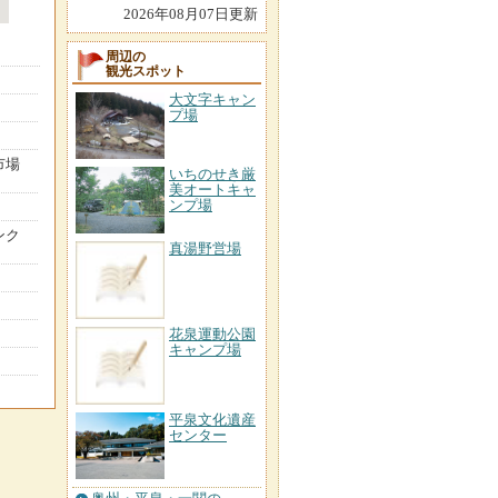
2026年08月07日更新
周辺の
観光スポット
大文字キャン
プ場
市場
いちのせき厳
美オートキャ
ンプ場
ンク
真湯野営場
花泉運動公園
キャンプ場
平泉文化遺産
センター