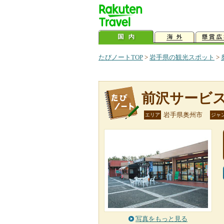
たびノートTOP
>
岩手県の観光スポット
>
前沢サービ
岩手県奥州市
エリア
ジャ
写真をもっと見る