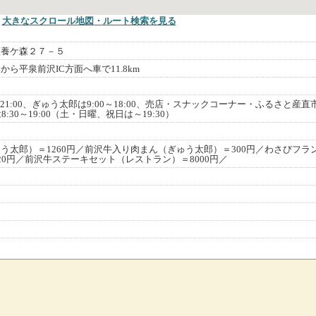
大きなスクロール地図
・ルート検索
を見る
区養ケ森２７－５
から平泉前沢IC方面へ車で11.8km
～21:00、ぎゅう太郎は9:00～18:00、売店・スナックコーナー・ふるさと産直
:30～19:00（土・日曜、祝日は～19:30）
う太郎）＝1260円／前沢牛入り肉まん（ぎゅう太郎）＝300円／わさびフラ
20円／前沢牛ステーキセット（レストラン）＝8000円／