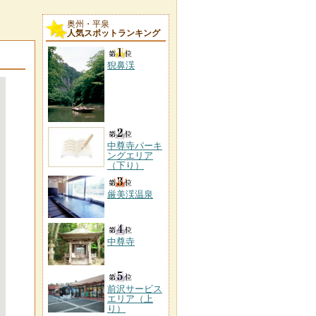
奥州・平泉
人気スポットランキング
猊鼻渓
中尊寺パーキ
ングエリア
（下り）
厳美渓温泉
中尊寺
前沢サービス
エリア（上
り）