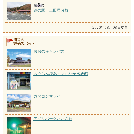
道の駅 三田貝分校
2026年08月08日更新
周辺の
観光スポット
おおのキャンパス
もぐらんぴあ・まちなか水族館
ガタゴンサライ
アグリパークおおさわ