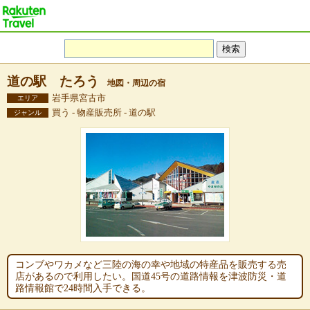
道の駅 たろう
地図・周辺の宿
岩手県宮古市
エリア
買う - 物産販売所 - 道の駅
ジャンル
コンブやワカメなど三陸の海の幸や地域の特産品を販売する売
店があるので利用したい。国道45号の道路情報を津波防災・道
路情報館で24時間入手できる。