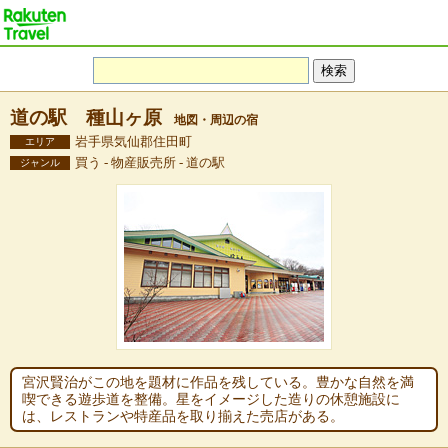
道の駅 種山ヶ原
地図・周辺の宿
岩手県気仙郡住田町
エリア
買う - 物産販売所 - 道の駅
ジャンル
宮沢賢治がこの地を題材に作品を残している。豊かな自然を満
喫できる遊歩道を整備。星をイメージした造りの休憩施設に
は、レストランや特産品を取り揃えた売店がある。