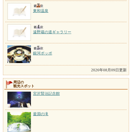
東和温泉
遠野蔵の道ギャラリー
銀河ポッポ
2026年08月09日更新
周辺の
観光スポット
宮沢賢治記念館
釜淵の滝