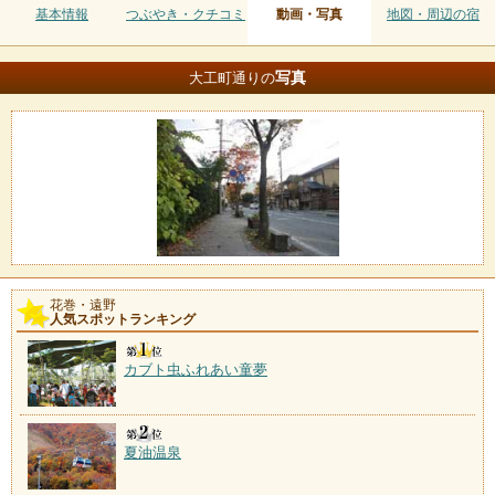
基本情報
つぶやき・クチコミ
動画・写真
地図・周辺の宿
写真
大工町通りの
花巻・遠野
人気スポットランキング
カブト虫ふれあい童夢
夏油温泉