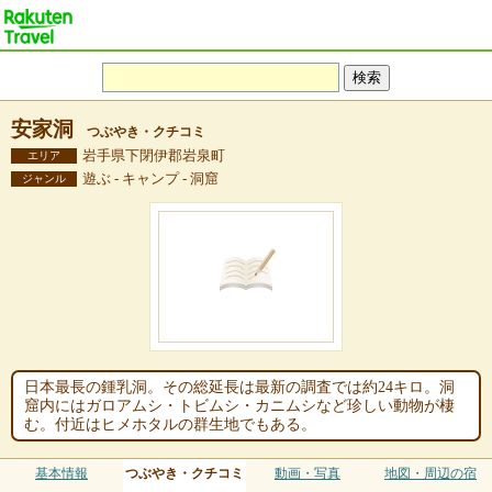
安家洞
つぶやき・クチコミ
岩手県下閉伊郡岩泉町
エリア
遊ぶ - キャンプ - 洞窟
ジャンル
日本最長の鍾乳洞。その総延長は最新の調査では約24キロ。洞
窟内にはガロアムシ・トビムシ・カニムシなど珍しい動物が棲
む。付近はヒメホタルの群生地でもある。
基本情報
つぶやき・クチコミ
動画・写真
地図・周辺の宿