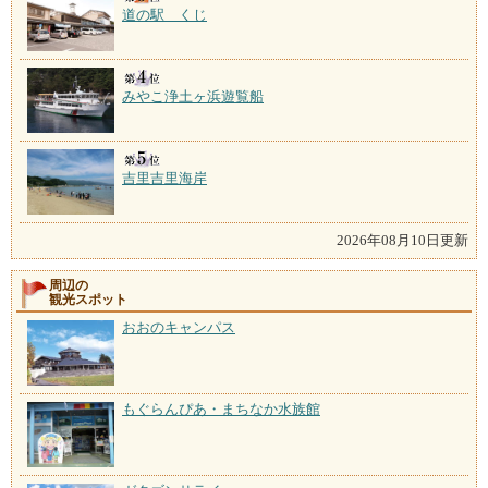
道の駅 くじ
みやこ浄土ヶ浜遊覧船
吉里吉里海岸
2026年08月10日更新
周辺の
観光スポット
おおのキャンパス
もぐらんぴあ・まちなか水族館