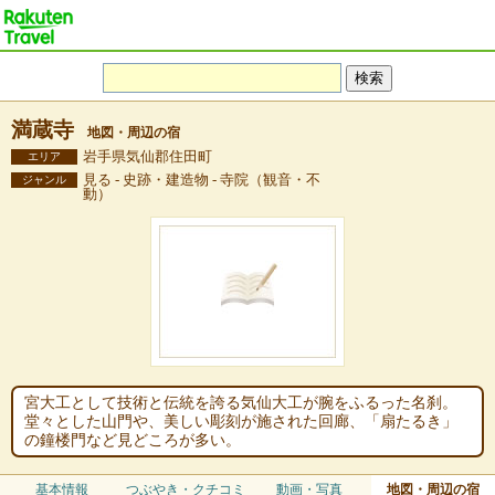
満蔵寺
地図・周辺の宿
岩手県気仙郡住田町
エリア
見る - 史跡・建造物 - 寺院（観音・不
ジャンル
動）
宮大工として技術と伝統を誇る気仙大工が腕をふるった名刹。
堂々とした山門や、美しい彫刻が施された回廊、「扇たるき」
の鐘楼門など見どころが多い。
基本情報
つぶやき・クチコミ
動画・写真
地図・周辺の宿