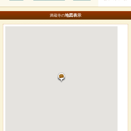
地図
表示
満蔵寺の