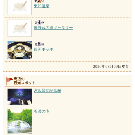
東和温泉
遠野蔵の道ギャラリー
銀河ポッポ
2026年08月09日更新
周辺の
観光スポット
宮沢賢治記念館
釜淵の滝