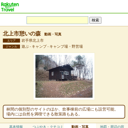
北上市憩いの森
動画・写真
岩手県北上市
エリア
遊ぶ - キャンプ - キャンプ場・野営場
ジャンル
林間の個別型のサイトのほか、炊事棟前の広場にも設営可能。
場内には自然を満喫できる散策路もある。
基本情報
つぶやき・クチコミ
動画・写真
地図・周辺の宿