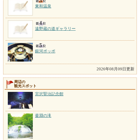
東和温泉
遠野蔵の道ギャラリー
銀河ポッポ
2026年08月09日更新
周辺の
観光スポット
宮沢賢治記念館
釜淵の滝