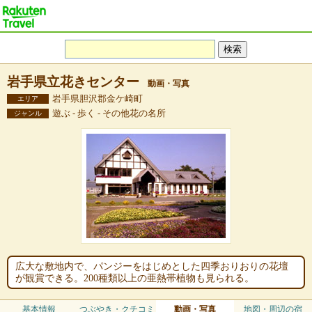
岩手県立花きセンター
動画・写真
岩手県胆沢郡金ケ崎町
エリア
遊ぶ - 歩く - その他花の名所
ジャンル
広大な敷地内で、パンジーをはじめとした四季おりおりの花壇
が観賞できる。200種類以上の亜熱帯植物も見られる。
基本情報
つぶやき・クチコミ
動画・写真
地図・周辺の宿