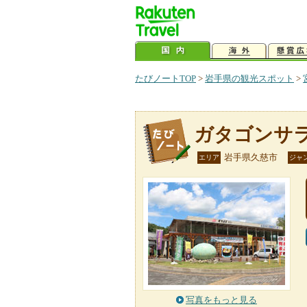
たびノートTOP
>
岩手県の観光スポット
>
ガタゴンサ
岩手県久慈市
エリア
ジャ
写真をもっと見る