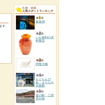
久慈・岩泉
人気スポットランキング
龍泉洞
ます。
いか徳利の木
村商店
思惟大橋
もぐらんぴ
あ・まちなか
水族館
道の駅 三田
貝分校