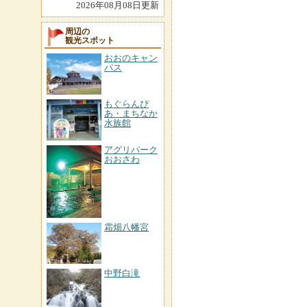
2026年08月08日更新
周辺の
観光スポット
おおのキャン
パス
もぐらんぴ
あ・まちなか
水族館
アグリパーク
おおさわ
霜畑八幡宮
中野白滝