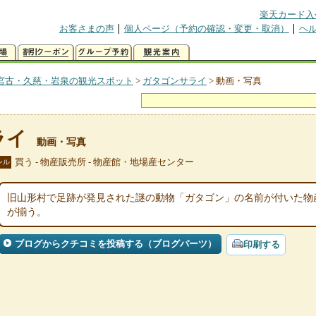
楽天カード入
お客さまの声
個人ページ（予約の確認・変更・取消）
ヘ
宮古・久慈・岩泉の観光スポット
>
ガタゴンサライ
>
動画・写真
ライ
動画・写真
買う - 物産販売所 - 物産館・地場産センター
ンル
旧山形村で足跡が発見された謎の動物「ガタゴン」の名前が付いた物
が揃う。
ブログからクチコミを投稿する（ブログパーツ）
印刷する