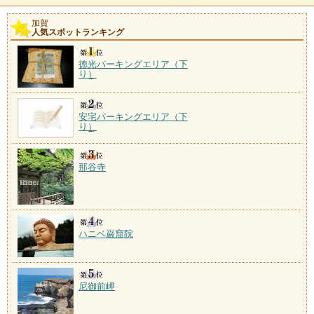
枕に立った白山権化のお
加賀
人気スポットランキング
一里野温泉
施設数：5軒
徳光パーキングエリア（下
り）
安宅パーキングエリア（下
り）
那谷寺
ハニベ巌窟院
尼御前岬