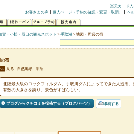
楽天カード入
お客さまの声
個人ページ（予約の確認・変更・取消）
ヘ
加賀・小松・辰口の観光スポット
>
手取湖
>
地図・周辺の宿
辺の宿
見る - 自然地形 - 湖沼
ンル
北陸最大級のロックフィルダム、手取川ダムによってできた人造湖。
有数の大きさを誇り、景色がすばらしい。
ブログからクチコミを投稿する（ブログパーツ）
印刷する