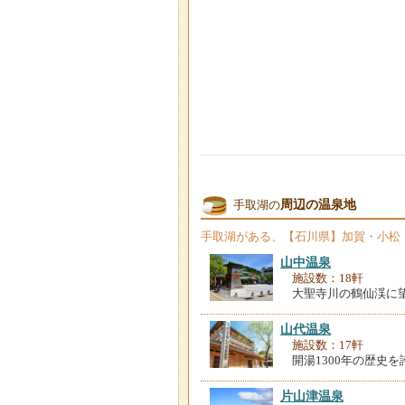
周辺の温泉地
手取湖の
手取湖
がある、【石川県】加賀・小松
山中温泉
施設数：18軒
大聖寺川の鶴仙渓に
山代温泉
施設数：17軒
開湯1300年の歴史
片山津温泉