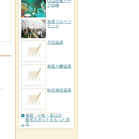
白山恐竜パー
ク白峰
加賀フルーツ
ランド
川北温泉
加賀八幡温泉
松任海浜温泉
加賀・小松・辰口の
観光スポットをもっと見
る