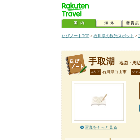
たびノートTOP
>
石川県の観光スポット
>
手取湖
地図・周
石川県白山市
エリア
ジャ
写真をもっと見る