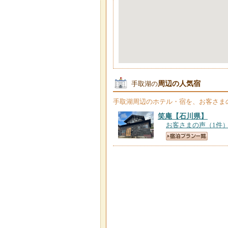
周辺の人気宿
手取湖の
手取湖
周辺のホテル・宿を、お客さま
笑庵
【石川県】
お客さまの声（1件