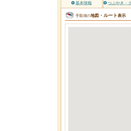
基本情報
つぶやき・
・ルート
地図
表示
手取湖の