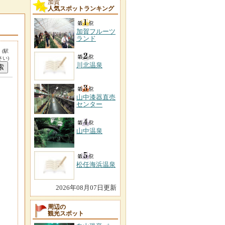
加賀
人気スポットランキング
加賀フルーツ
ランド
。
(駅
い)
川北温泉
山中漆器直売
センター
山中温泉
松任海浜温泉
2026年08月07日更新
周辺の
観光スポット