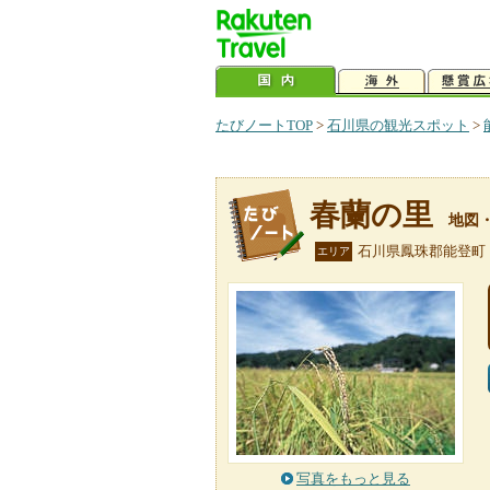
たびノートTOP
>
石川県の観光スポット
>
春蘭の里
地図
石川県鳳珠郡能登町
エリア
写真をもっと見る