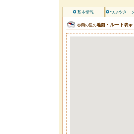
基本情報
つぶやき・
・ルート
地図
表示
春蘭の里の