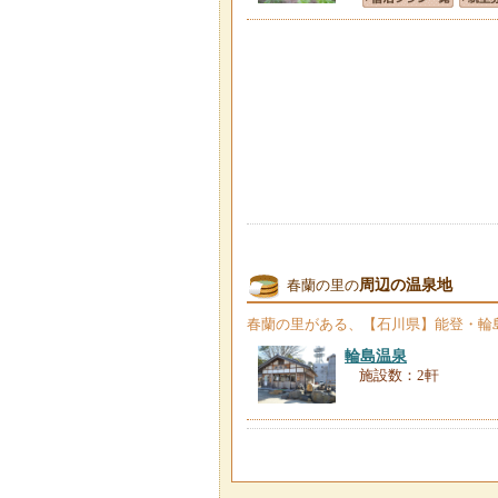
周辺の温泉地
春蘭の里の
春蘭の里
がある、【石川県】能登・輪
輪島温泉
施設数：2軒