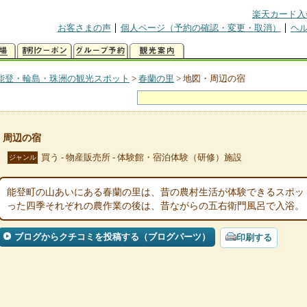
楽天カード入
お客さまの声
個人ページ（予約の確認・変更・取消）
ヘ
能登・輪島・珠洲の観光スポット
>
春蘭の里
>
地図・周辺の宿
・周辺の宿
買う - 物産販売所 - 体験館・宿泊体験（研修）施設
ジャンル
能登町の山あいにある春蘭の里は、昔の農村生活が体験できるスポッ
った四季それぞれの農作業の後は、昔ながらの五右衛門風呂で入浴。
ブログからクチコミを投稿する（ブログパーツ）
印刷する