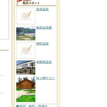
周辺の
観光スポット
珠洲温泉
輪島温泉郷
柳田温泉
禄剛崎温泉
鉢ヶ崎ケビン
能登・輪島・珠洲の