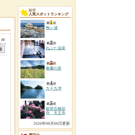
能登
人気スポットランキング
鴨ヶ浦
。
(駅
い)
ねぶた温泉
春蘭の里
九十九湾
能登石楠花
寺 天王寺
2026年08月06日更新