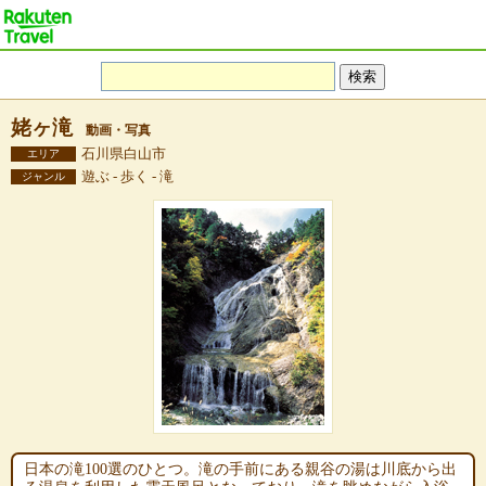
姥ヶ滝
動画・写真
石川県白山市
エリア
遊ぶ - 歩く - 滝
ジャンル
日本の滝100選のひとつ。滝の手前にある親谷の湯は川底から出