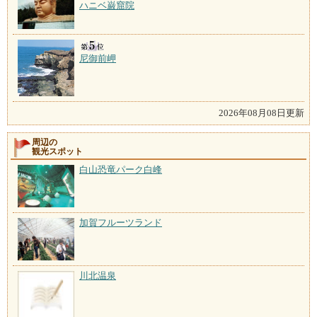
ハニベ巌窟院
尼御前岬
2026年08月08日更新
周辺の
観光スポット
白山恐竜パーク白峰
加賀フルーツランド
川北温泉