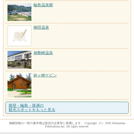
輪島温泉郷
柳田温泉
禄剛崎温泉
鉢ヶ崎ケビン
能登・輪島・珠洲の
観光スポットをもっと見る
掲載情報の一部の著作権は提供元企業等に帰属します。 Copyright（C）2026 Shobunsha
Publications,Inc. All rights reserved.