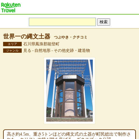
世界一の縄文土器
つぶやき・クチコミ
石川県鳳珠郡能登町
エリア
見る - 自然地形 - その他史跡・建造物
ジャンル
高さ約4.5m、重さ5トンほどの縄文式の土器が町民総出で制作さ