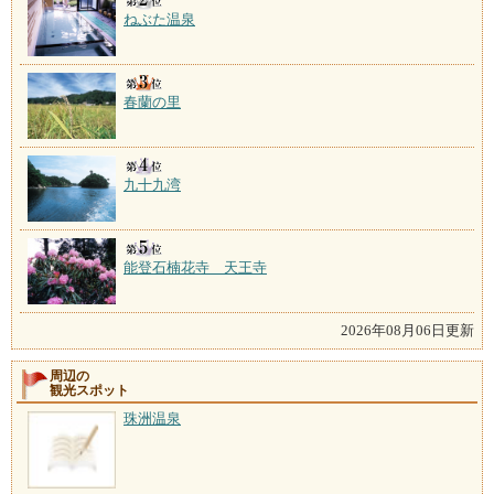
ねぶた温泉
春蘭の里
九十九湾
能登石楠花寺 天王寺
2026年08月06日更新
周辺の
観光スポット
珠洲温泉