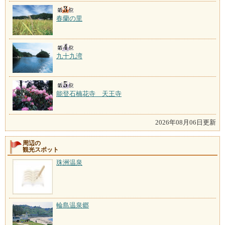
春蘭の里
九十九湾
能登石楠花寺 天王寺
2026年08月06日更新
周辺の
観光スポット
珠洲温泉
輪島温泉郷