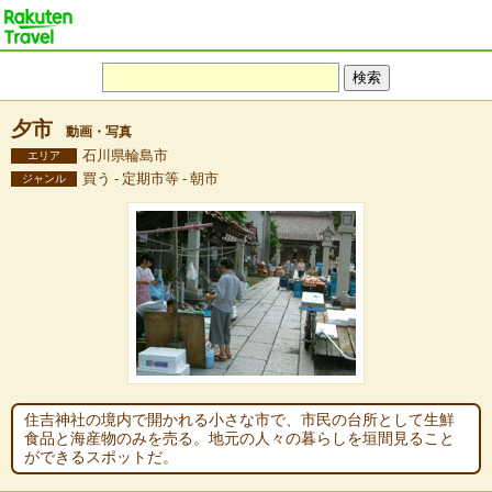
夕市
動画・写真
石川県輪島市
エリア
買う - 定期市等 - 朝市
ジャンル
住吉神社の境内で開かれる小さな市で、市民の台所として生鮮
食品と海産物のみを売る。地元の人々の暮らしを垣間見ること
ができるスポットだ。