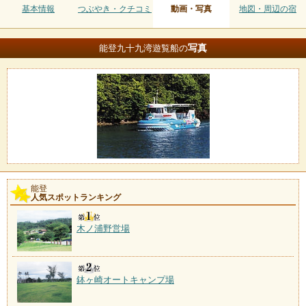
基本情報
つぶやき・クチコミ
動画・写真
地図・周辺の宿
写真
能登九十九湾遊覧船の
能登
人気スポットランキング
木ノ浦野営場
鉢ヶ崎オートキャンプ場