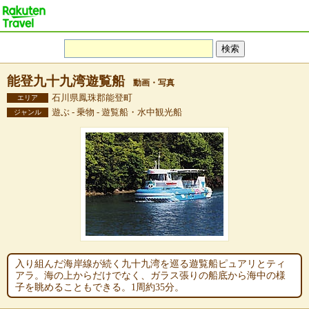
能登九十九湾遊覧船
動画・写真
石川県鳳珠郡能登町
エリア
遊ぶ - 乗物 - 遊覧船・水中観光船
ジャンル
入り組んだ海岸線が続く九十九湾を巡る遊覧船ピュアリとティ
アラ。海の上からだけでなく、ガラス張りの船底から海中の様
子を眺めることもできる。1周約35分。