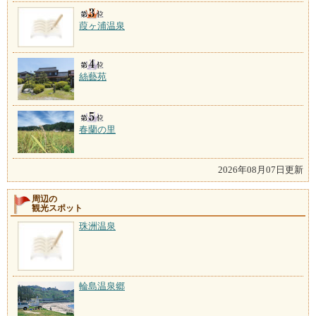
葭ヶ浦温泉
絲藝苑
春蘭の里
2026年08月07日更新
周辺の
観光スポット
珠洲温泉
輪島温泉郷