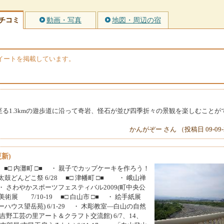
チコミ
動画・写真
地図・周辺の宿
のツイートを掲載しています。
る1.3kmの遊歩道に沿って奇岩、怪石が並び四季折々の景観を楽しむことが
かんがぞー さん （投稿日 09-09-
新)
 ■□ 内灘町 □■ ・ 親子でカップケーキを作ろう！
和太鼓どんどこ祭 6/28 ■□ 津幡町 □■ ・ 峨山禅
 ・ さわやかスポーツフェスティバル2009(町中央公
町美術展 7/10-19 ■□ 白山市 □■ ・ 絵手紙展
ウス望岳苑) 6/1-29 ・ 木彫教室―白山の自然
里アート＆クラフト交流館) 6/7、14、