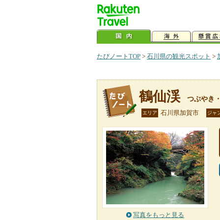
たびノートTOP
>
石川県の観光スポット
>
鶴仙渓
つぶやき
石川県加賀市
エリア
ジャ
写真をもっと見る