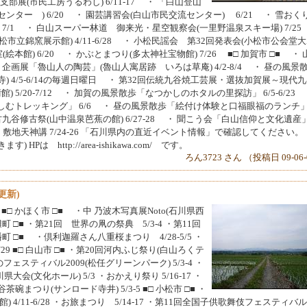
部展(市民工房うるわし) 6/11-17 ・ 「白山登山
ター ) 6/20 ・ 園芸講習会(白山市民交流センター) 6/21 ・ 雪おく
7/1 ・ 白山スーパー林道 御来光・星空観察会(一里野温泉スキー場) 7/25
松市立錦窯展示館) 4/11-6/28 ・ 小松民謡会 第32回発表会(小松市公会堂
(絵本館) 6/20 ・ かぶとまつり(多太神社宝物館) 7/26 ■□ 加賀市 □■ ・ 
 ・ 企画展「魯山人の陶芸」(魯山人寓居跡 いろは草庵) 4/2-8/4 ・ 昼の風景
 4/5-6/14の毎週日曜日 ・ 第32回伝統九谷焼工芸展・選抜加賀展～現代
7/12 ・ 加賀の風景散歩「なつかしのホタルの里探訪」 6/5-6/23
むトレッキング」 6/6 ・ 昼の風景散歩「絵付け体験と口福眼福のランチ」
4回古九谷修古祭(山中温泉芭蕉の館) 6/27-28 ・ 聞こう会「白山信仰と文化遺産
社 敷地天神講 7/24-26 「石川県内の直近イベント情報」で確認してください
は http://area-ishikawa.com/ です。
ろん3723 さん （投稿日 09-06
更新)
■□ かほく市 □■ ・中 乃波木写真展Noto(石川県西
内灘町 □■ ・第21回 世界の凧の祭典 5/3-4 ・第11回
幡町 □■ ・倶利迦羅さん八重桜まつり 4/28-5/5 ・
9 ■□ 白山市 □■ ・第20回河内ふじ祭り(白山ろくテ
のフェスティバル2009(松任グリーンパーク) 5/3-4 ・
(文化ホール) 5/3 ・おかえり祭り 5/16-17 ・
谷茶碗まつり(サンロード寺井) 5/3-5 ■□ 小松市 □■ ・
4/11-6/28 ・お旅まつり 5/14-17 ・第11回全国子供歌舞伎フェスティバル