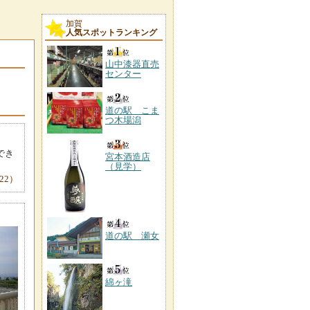
加賀
人気スポットランキング
山中漆器直売
センター
道の駅 こま
つ木場潟
でき
宮本酒造店
（見学）
22）
道の駅 瀬女
綿ヶ滝