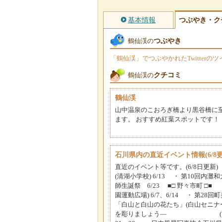
基本情報
つぶやき・ク
つぶやき
鶴仙渓の
「鶴仙渓」でつぶやかれたTwitter
クチコミ
鶴仙渓の
鶴仙渓
山中温泉のこおろぎ橋より黒谷橋に至
ます。 おすすめ紅葉スポットです！
石川県内の直近イベント情報(6/8更
直近のイベント等です。(6/8日更新)
(清湖小学校) 6/13 ・ 第10回内灘
師生誕祭 6/23 ■□ 野々市町 □■
園運動広場) 6/7、6/14 ・ 第28回
「白山と白山の花たち」(白山セニナーハ
を彫りましょう― (吉野工芸の