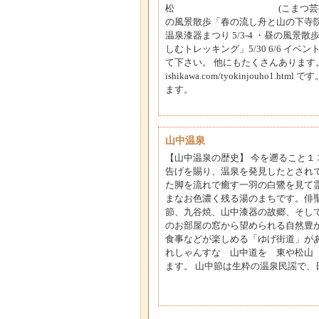
松 (こまつ芸術劇場うらら) 5/1
の風景散歩「春の流し舟と山の下寺院群」(大
温泉漆器まつり 5/3-4 ・昼の風景
しむトレッキング」5/30 6/6 
て下さい。 他にもたくさんあります。 「
ishikawa.com/tyokinjouho1.htm
ます。
山中温泉
【山中温泉の歴史】 今を遡ること
告げを賜り、温泉を発見したとされ
た脚を流れで癒す一羽の白鷺を見て
まなお色濃く残る湯のまちです。俳
節、九谷焼、山中漆器の故郷、そし
のお部屋の窓から望められる自然豊
食事などが楽しめる「ゆげ街道」があ
れしゃんすな 山中道を 東や松山
ます。 山中節は生粋の温泉民謡で