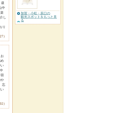
・昼
山中
を楽
加賀・小松・辰口の
観光スポットをもっと見
紹介し
る
ており
-27）
らお
傷め
がい
中
お宿
物や
 忘
漂い
02）