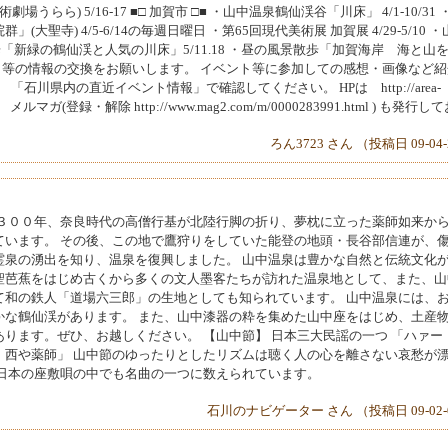
6-17 ■□ 加賀市 □■ ・山中温泉鶴仙渓谷「川床」 4/1-10/31 
聖寺) 4/5-6/14の毎週日曜日 ・第65回現代美術展 加賀展 4/29-5/10 ・
散歩「新緑の鶴仙渓と人気の川床」5/11.18 ・昼の風景散歩「加賀海岸 海と山
イベント等の情報の交換をお願いします。 イベント等に参加しての感想・画像など
石川県内の直近イベント情報」で確認してください。 HPは http://area-
l です。 メルマガ(登録・解除 http://www.mag2.com/m/0000283991.html ) も発行し
ろん3723 さん （投稿日 09-04
１３００年、奈良時代の高僧行基が北陸行脚の折り、夢枕に立った薬師如来か
ています。 その後、この地で鷹狩りをしていた能登の地頭・長谷部信連が、
霊泉の湧出を知り、温泉を復興しました。 山中温泉は豊かな自然と伝統文化
聖芭蕉をはじめ古くから多くの文人墨客たちが訪れた温泉地として、また、山
て和の鉄人「道場六三郎」の生地としても知られています。 山中温泉には、
かな鶴仙渓があります。 また、山中漆器の粋を集めた山中座をはじめ、土産
ります。ぜひ、お越しください。 【山中節】 日本三大民謡の一つ 「ハァー
 西や薬師」 山中節のゆったりとしたリズムは聴く人の心を離さない哀愁が
、日本の座敷唄の中でも名曲の一つに数えられています。
石川のナビゲーター さん （投稿日 09-02-