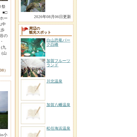
り祭
 ■□
2026年08月06日更新
大ホー
山中
周辺の
散歩
観光スポット
九谷の
白山恐竜パー
 ・
ク白峰
(九
」(山
。
加賀フルーツ
ランド
-08）
川北温泉
加賀八幡温泉
松任海浜温泉
in小