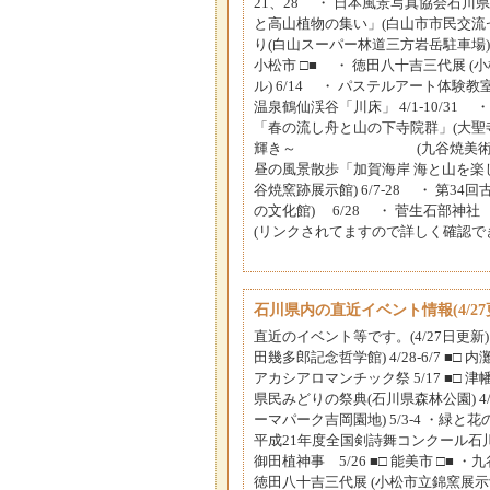
21、28 ・ 日本風景写真協会石川県支
と高山植物の集い」(白山市市民交流セン
り(白山スーパー林道三方岩岳駐車場) 
小松市 □■ ・ 徳田八十吉三代展 (小
ル) 6/14 ・ パステルアート体験教室
温泉鶴仙渓谷「川床」 4/1-10/31
「春の流し舟と山の下寺院群」(大聖寺)
輝き～ (九谷焼美術館) 5/20-
昼の風景散歩「加賀海岸 海と山を楽し
谷焼窯跡展示館) 6/7-28 ・ 第3
の文化館) 6/28 ・ 菅生石部神
(リンクされてますので詳しく確認できます) HP
石川県内の直近イベント情報(4/27
直近のイベント等です。(4/27日更新) 
田幾多郎記念哲学館) 4/28-6/7 ■□ 
アカシアロマンチック祭 5/17 ■□ 津
県民みどりの祭典(石川県森林公園) 4/2
ーマパーク吉岡園地) 5/3-4 ・緑と花
平成21年度全国剣詩舞コンクール石川県大会
御田植神事 5/26 ■□ 能美市 □■ ・九
徳田八十吉三代展 (小松市立錦窯展示館) 