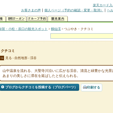
楽天カード入
お客さまの声
個人ページ（予約の確認・変更・取消）
ヘ
加賀・小松・辰口の観光スポット
>
鶴仙渓
>
つぶやき・クチコミ
・クチコミ
見る - 自然地形 - 渓谷
ンル
山中温泉を流れる、大聖寺川沿いに広がる渓谷。清流と緑豊かな光景
あまりの美しさに滞在を延ばしたと伝えられる。
ブログからクチコミを投稿する（ブログパーツ）
印刷する