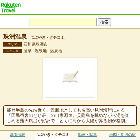
珠洲温泉
つぶやき・クチコミ
石川県珠洲市
エリア
温泉 - 温泉地 - 温泉地
ジャンル
能登半島の先端近く、景勝地としても名高い見附海岸にある
「国民宿舎のとじ荘」の自家源泉。見附島を眺めながら湯を楽
しめる露天風呂が好評で、とくに海から太陽が昇る朝が格別。
基本情報
つぶやき・クチコミ
動画・写真
地図・周辺の宿