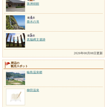
珠洲焼館
垂水の滝
真脇縄文遺跡
2026年08月08日更新
周辺の
観光スポット
輪島温泉郷
柳田温泉