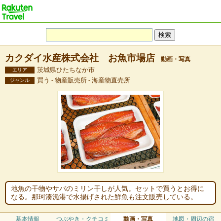
カクダイ水産株式会社 お魚市場店
動画・写真
茨城県ひたちなか市
エリア
買う - 物産販売所 - 海産物直売所
ジャンル
地魚の干物やサバのミリン干しが人気。セットで買うとお得に
なる。那珂湊漁港で水揚げされた鮮魚も注文販売している。
基本情報
つぶやき・クチコミ
動画・写真
地図・周辺の宿