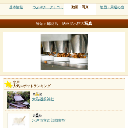
基本情報
つぶやき・クチコミ
動画・写真
地図・周辺の宿
写真
笹沼五郎商店 納豆展示館の
水戸
人気スポットランキング
大洗磯前神社
水戸市立西部図書館