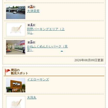
大津晃窯
田野パーキングエリア（上
り）
かねふくめんたいパーク（見
学）
2026年08月09日更新
周辺の
観光スポット
イエローサンズ
大洗丸