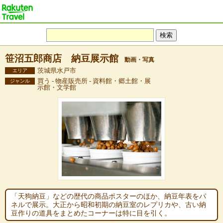
笹沼五郎商店 納豆展示館
動画・写真
茨城県水戸市
エリア
買う - 物産販売所 - 資料館・郷土館・展
ジャンル
示館・文学館
「天狗納豆」などの歴代の商品ポスターのほか、納豆年表をパ
ネルで展示。大正から昭和初期の納豆室のレプリカや、古い納
豆作りの道具をまとめたコーナーは特に目を引く。