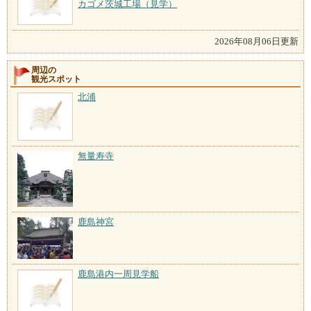
カゴメ茨城工場（見学）
2026年08月06日更新
周辺の
観光スポット
北浦
無量寿寺
鹿島神宮
鹿島港内一周見学船