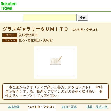
グラスギャラリーＳＵＭＩＴＯ
つぶやき・クチコミ
茨城県笠間市
エリア
見る - 文化施設 - 美術館
ジャンル
日本全国からクオリティの高い工芸ガラスをセレクトし、常時
展示販売している。斬新なデザインのものを多く取り扱い、個
性あるショップとして人気が高い。
基本情報
つぶやき・クチコミ
動画・写真
地図・周辺の宿