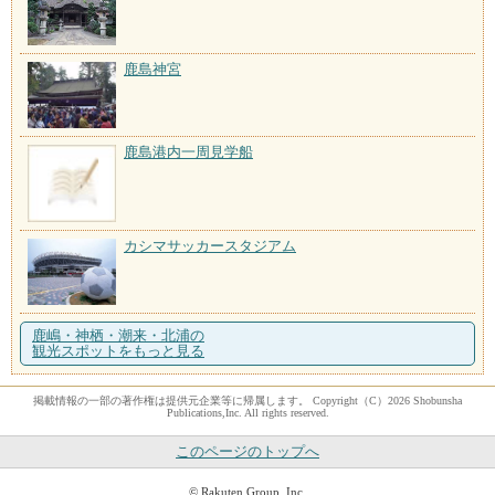
鹿島神宮
鹿島港内一周見学船
カシマサッカースタジアム
鹿嶋・神栖・潮来・北浦の
観光スポットをもっと見る
掲載情報の一部の著作権は提供元企業等に帰属します。 Copyright（C）2026 Shobunsha
Publications,Inc. All rights reserved.
このページのトップへ
© Rakuten Group, Inc.