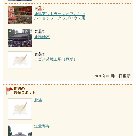
鹿島アントラーズオフィシャ
ルショップ クラブハウス店
鹿島神宮
カゴメ茨城工場（見学）
2026年08月06日更新
周辺の
観光スポット
北浦
無量寿寺