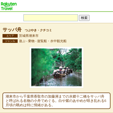
サッパ舟
つぶやき・クチコミ
茨城県潮来市
エリア
遊ぶ - 乗物 - 遊覧船・水中観光船
ジャンル
潮来市から千葉県香取市の加藤洲までの水郷十二橋をサッパ舟
と呼ばれる名物の小舟でめぐる。白や紫のあやめが咲き乱れる6
月頃の眺めは特に情緒がある。