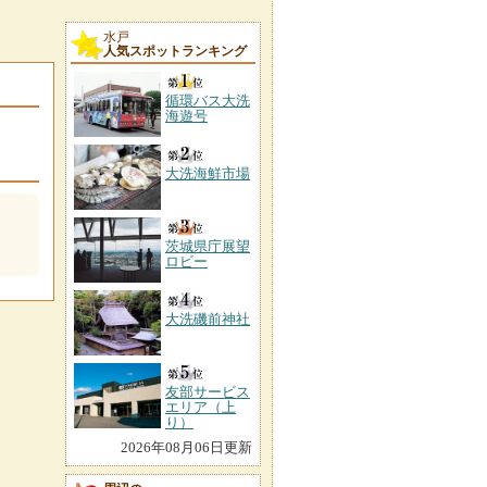
水戸
人気スポットランキング
循環バス大洗
海遊号
大洗海鮮市場
茨城県庁展望
ロビー
大洗磯前神社
友部サービス
エリア（上
り）
2026年08月06日更新