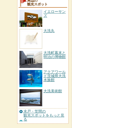
周辺の
観光スポット
イエローサン
ズ
大洗丸
大洗町幕末と
明治の博物館
アクアワール
ド茨城県大洗
水族館
大洗美術館
水戸・笠間の
観光スポットをもっと見
る