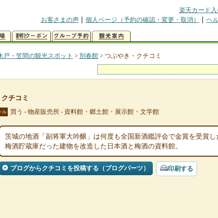
楽天カード入
お客さまの声
個人ページ（予約の確認・変更・取消）
ヘ
水戸・笠間の観光スポット
>
別春館
>
つぶやき・クチコミ
・クチコミ
買う - 物産販売所 - 資料館・郷土館・展示館・文学館
ンル
茨城の地酒「副将軍大吟醸」は何度も全国新酒鑑評会で金賞を受賞し
梅酒貯蔵庫だった建物を改造した日本酒と梅酒の資料館。
ブログからクチコミを投稿する（ブログパーツ）
印刷する