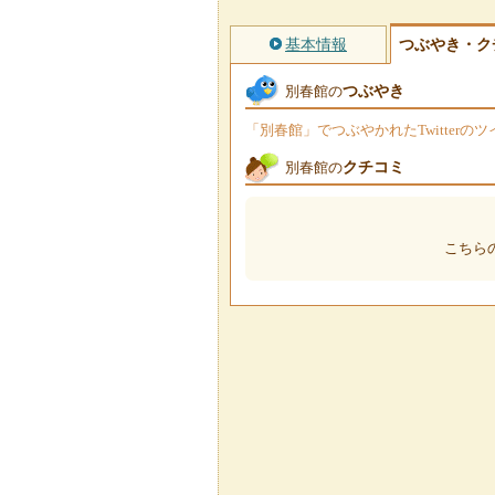
基本情報
つぶやき・ク
つぶやき
別春館の
「別春館」でつぶやかれたTwitter
クチコミ
別春館の
こちら