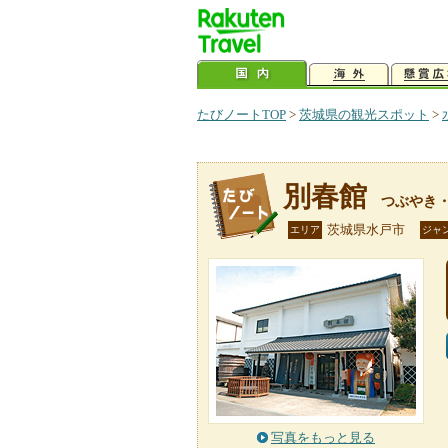
たびノートTOP
>
茨城県の観光スポット
>
別春館
つぶやき
茨城県水戸市
エリア
ジャ
写真をもっと見る