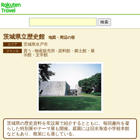
茨城県立歴史館
地図・周辺の宿
茨城県水戸市
エリア
買う - 物産販売所 - 資料館・郷土館・展
ジャンル
示館・文学館
茨城県の歴史資料を常設展で紹介するとともに、毎回趣向を凝
らした特別展やテーマ展も開催。庭園には旧水海道小学校本館
などもあり、散策にも適している。