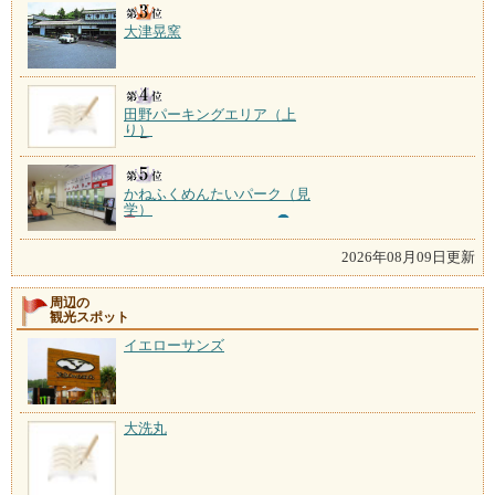
大津晃窯
田野パーキングエリア（上
り）
かねふくめんたいパーク（見
学）
2026年08月09日更新
周辺の
観光スポット
イエローサンズ
大洗丸