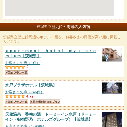
周辺の人気宿
茨城県立歴史館の
茨城県立歴史館
周辺のホテル・宿を、お客さまの評価が高い順に掲載し
ています。
ａｐａｒｔｍｅｎｔ ｈｏｔｅｌ ｍｙｕ ｐｒｅ
ｍｉｕｍ
【茨城県】
お客さまの声（1件）
5
水戸プラザホテル
【茨城県】
お客さまの声（746件）
4.72
天然温泉 香梅の湯 ドーミーイン水戸（ドーミー
イン・御宿野乃 ホテルズグループ）
【茨城県】
お客さまの声（1496件）