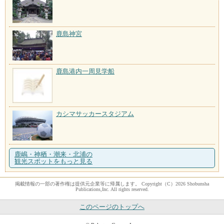
鹿島神宮
鹿島港内一周見学船
カシマサッカースタジアム
鹿嶋・神栖・潮来・北浦の
観光スポットをもっと見る
掲載情報の一部の著作権は提供元企業等に帰属します。 Copyright（C）2026 Shobunsha
Publications,Inc. All rights reserved.
このページのトップへ