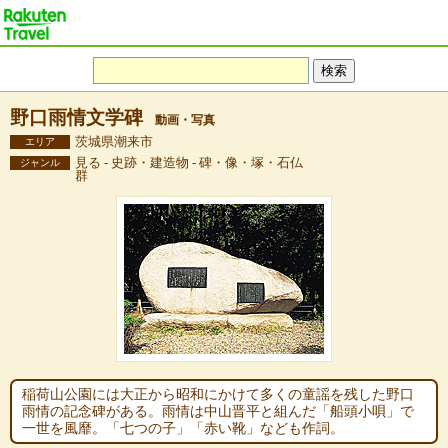
野口雨情文学碑
動画・写真
茨城県潮来市
エリア
見る - 史跡・建造物 - 碑・像・塚・石仏
ジャンル
群
稲荷山公園には大正から昭和にかけて多くの童謡を残した野口
雨情の記念碑がある。雨情は中山晋平と組んだ「船頭小唄」で
一世を風靡。「七つの子」「赤い靴」なども作詞。