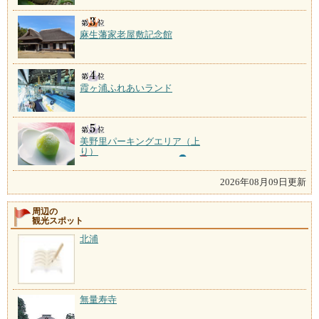
麻生藩家老屋敷記念館
霞ヶ浦ふれあいランド
美野里パーキングエリア（上
り）
2026年08月09日更新
周辺の
観光スポット
北浦
無量寿寺