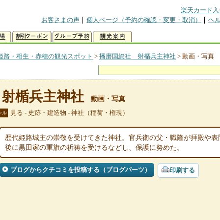
楽天カード入
お客さまの声
個人ページ（予約の確認・変更・取消）
ヘ
姫路・相生・赤穂の観光スポット
>
播磨国総社 射楯兵主神社
>
動画・写真
 射楯兵主神社
動画・写真
見る - 史跡・建造物 - 神社（稲荷・権現）
ンル
歴代姫路城主の崇敬を受けてきた神社。官兵衛の父・職隆が拝殿や表
後に黒田家の軍旗の祈祷を受けるなどし、保護に努めた。
ブログからクチコミを投稿する（ブログパーツ）
印刷する