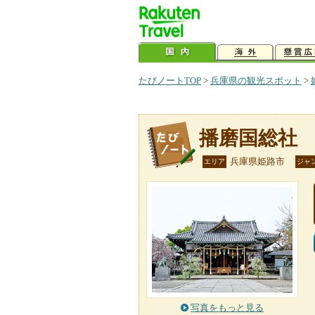
たびノートTOP
>
兵庫県の観光スポット
>
播磨国総社
兵庫県姫路市
エリア
ジャ
写真をもっと見る