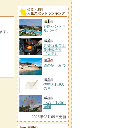
姫路・相生
人気スポットランキング
姫路セントラ
ルパーク
ます。
共栄ゴルフ工
業株式会社
（見学）
道の駅 みつ
佐中ふれあい
の里
ひめじ手柄山
遊園
2026年08月09日更新
周辺の