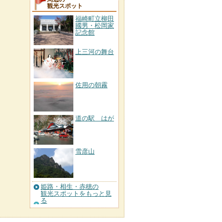
観光スポット
福崎町立柳田
國男・松岡家
記念館
上三河の舞台
佐用の朝霧
道の駅 はが
雪彦山
姫路・相生・赤穂の
観光スポットをもっと見
る