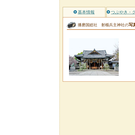
基本情報
つぶやき・
写
播磨国総社 射楯兵主神社の