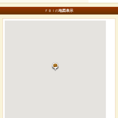
地図
表示
ＦＢＩの