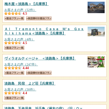
梅木屋＜淡路島＞
【兵庫県】
お客さまの声（52件）
4.5
Ａｌ Ｔｒａｍｏｎｔｏ Ｃａｓａ Ｍ’ｓ Ｇｏｓ
ｈｉｋｉｈａｍａ＜淡路島＞
【兵庫県】
お客さまの声（4件）
4.5
ヴィラオルティージャ ＜淡路島＞
【兵庫県】
お客さまの声（247件）
4.44
淡路島 民宿 よど荘
【兵庫県】
お客さまの声（50件）
4.4
淡路島 五色温泉 浜千鳥（洲本の宿）（旧：ウェ