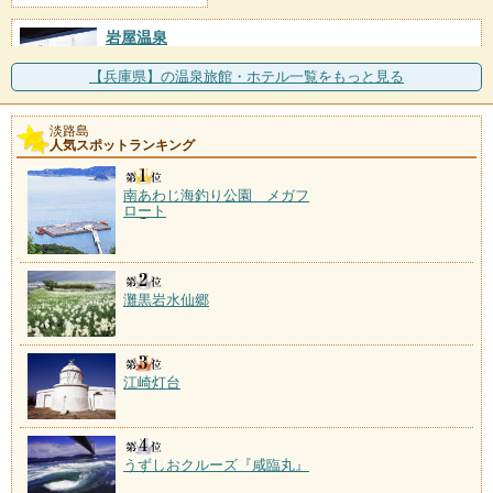
岩屋温泉
施設数：2軒
十数年前ボーリングに成功した温泉で、島内では老舗
【兵庫県】の温泉旅館・ホテル一覧をもっと見る
格。岩屋大和島海岸の地
淡路島
東浦花の湯
人気スポットランキング
施設数：1軒
平成13年に開湯した温泉で、公共施設「東浦サンパー
南あわじ海釣り公園 メガフ
ク」が湯元。併設施設
ロート
灘黒岩水仙郷
江崎灯台
うずしおクルーズ『咸臨丸』