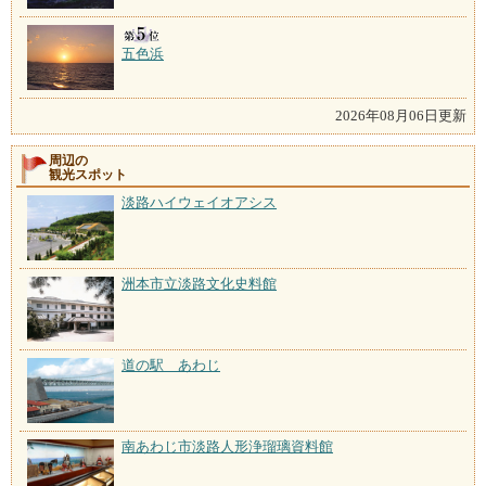
五色浜
2026年08月06日更新
周辺の
観光スポット
淡路ハイウェイオアシス
洲本市立淡路文化史料館
道の駅 あわじ
南あわじ市淡路人形浄瑠璃資料館