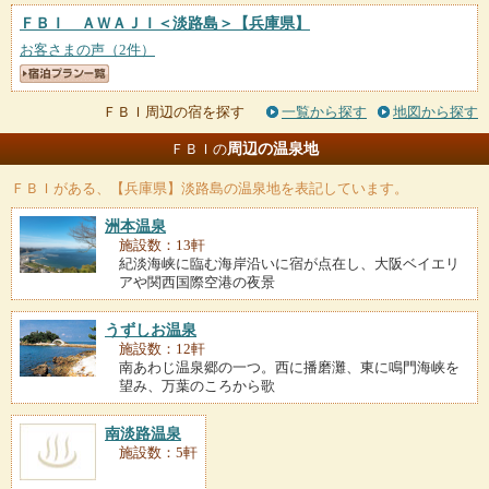
ＦＢＩ ＡＷＡＪＩ＜淡路島＞
【兵庫県】
お客さまの声（2件）
ＦＢＩ周辺の宿を探す
一覧から探す
地図から探す
周辺の温泉地
ＦＢＩの
ＦＢＩ
がある、【兵庫県】淡路島の温泉地を表記しています。
洲本温泉
施設数：13軒
紀淡海峡に臨む海岸沿いに宿が点在し、大阪ベイエリ
アや関西国際空港の夜景
うずしお温泉
施設数：12軒
南あわじ温泉郷の一つ。西に播磨灘、東に鳴門海峡を
望み、万葉のころから歌
南淡路温泉
施設数：5軒