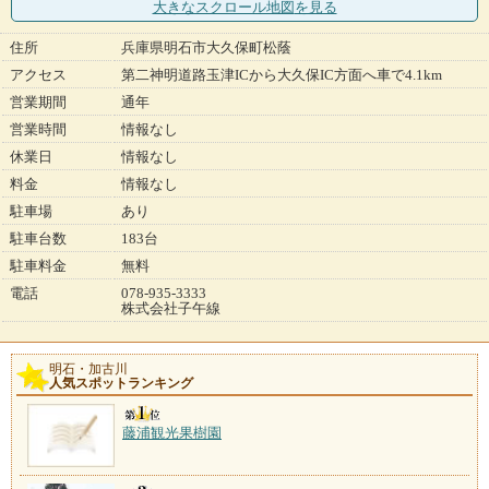
大きなスクロール地図
を見る
住所
兵庫県明石市大久保町松蔭
アクセス
第二神明道路玉津ICから大久保IC方面へ車で4.1km
営業期間
通年
営業時間
情報なし
休業日
情報なし
料金
情報なし
駐車場
あり
駐車台数
183台
駐車料金
無料
電話
078-935-3333
株式会社子午線
明石・加古川
人気スポットランキング
藤浦観光果樹園