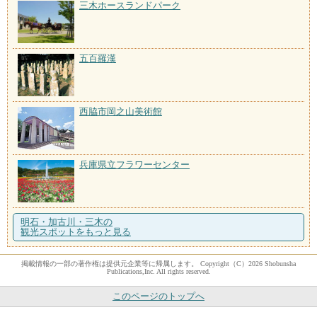
三木ホースランドパーク
五百羅漢
西脇市岡之山美術館
兵庫県立フラワーセンター
明石・加古川・三木の
観光スポットをもっと見る
掲載情報の一部の著作権は提供元企業等に帰属します。 Copyright（C）2026 Shobunsha
Publications,Inc. All rights reserved.
このページのトップへ