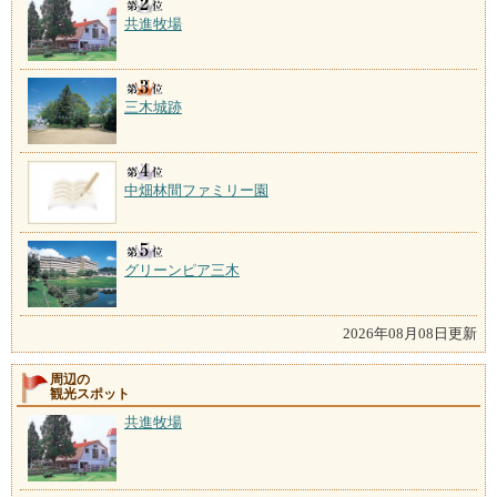
共進牧場
三木城跡
中畑林間ファミリー園
グリーンピア三木
2026年08月08日更新
周辺の
観光スポット
共進牧場