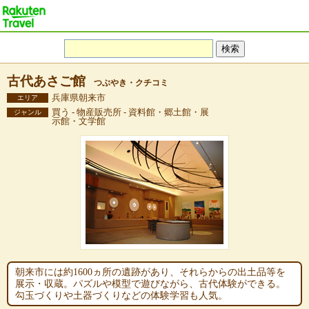
古代あさご館
つぶやき・クチコミ
兵庫県朝来市
エリア
買う - 物産販売所 - 資料館・郷土館・展
ジャンル
示館・文学館
朝来市には約1600ヵ所の遺跡があり、それらからの出土品等を
展示・収蔵。パズルや模型で遊びながら、古代体験ができる。
勾玉づくりや土器づくりなどの体験学習も人気。