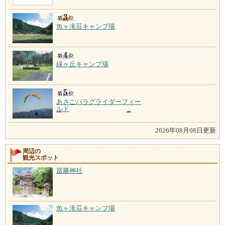
魚ヶ滝荘キャンプ場
緑ヶ丘キャンプ場
あさごパラグライダーフィー
ルド
2026年08月08日更新
周辺の
観光スポット
當勝神社
魚ヶ滝荘キャンプ場