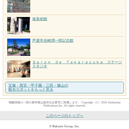
俵美術館
芦屋市谷崎潤一郎記念館
Ｓａｌｏｎ ｄｅ Ｔａｋａｒａｚｕｋａ ステージ
スタジオ
宝塚・西宮・甲子園・三田・篠山の
観光スポットをもっと見る
掲載情報の一部の著作権は提供元企業等に帰属します。 Copyright（C）2026 Shobunsha
Publications,Inc. All rights reserved.
このページのトップへ
© Rakuten Group, Inc.