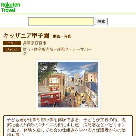
キッザニア甲子園
動画・写真
兵庫県西宮市
エリア
買う - 物産販売所 - 遊園地・テーマパー
ジャンル
ク
子ども達が仕事や習い事を体験できる、子どもが主役の街。現
実社会の約3分の2サイズの街にすし屋、消防署などパビリオン
が並ぶ。体験を通して社会の仕組みを学べると保護者からの信
頼も厚い。