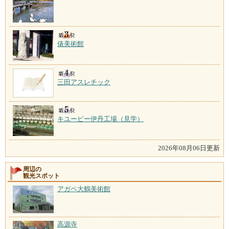
俵美術館
三田アスレチック
キユーピー伊丹工場（見学）
2026年08月06日更新
周辺の
観光スポット
アガペ大鶴美術館
高源寺