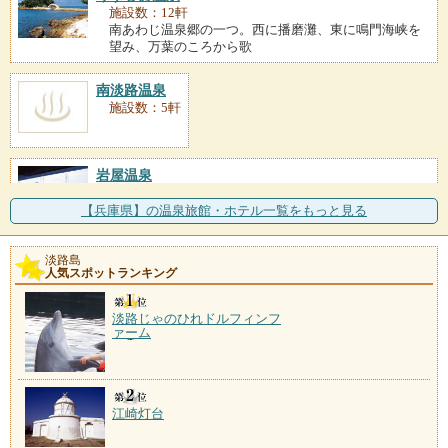
施設数：12軒
南あわじ温泉郷の一つ。西に播磨灘、東に鳴門海峡を
望み、万葉のころから歌
南淡路温泉
施設数：5軒
岩屋温泉
施設数：2軒
十数年前ボーリングに成功した温泉で、島内では老舗
【兵庫県】の温泉旅館・ホテル一覧をもっと見る
格。岩屋大和島海岸の地
淡路島
東浦花の湯
人気スポットランキング
施設数：1軒
平成13年に開湯した温泉で、公共施設「東浦サンパー
淡路じゃのひれドルフィンフ
ク」が湯元。併設施設
ァーム
江崎灯台