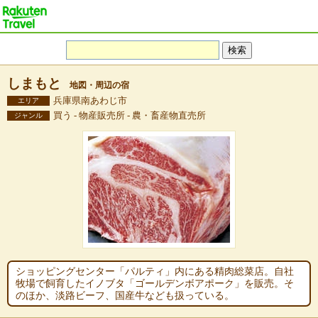
しまもと
地図・周辺の宿
兵庫県南あわじ市
エリア
買う - 物産販売所 - 農・畜産物直売所
ジャンル
ショッピングセンター「パルティ」内にある精肉総菜店。自社
牧場で飼育したイノブタ「ゴールデンボアポーク」を販売。そ
のほか、淡路ビーフ、国産牛なども扱っている。