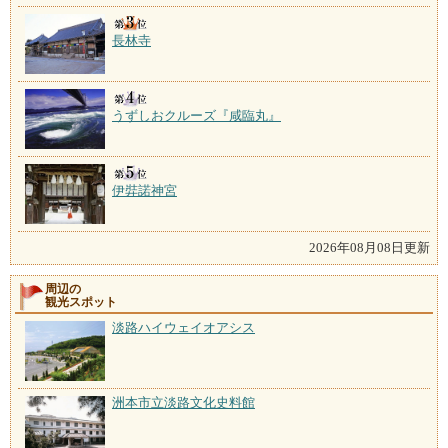
長林寺
うずしおクルーズ『咸臨丸』
伊弉諾神宮
2026年08月08日更新
周辺の
観光スポット
淡路ハイウェイオアシス
洲本市立淡路文化史料館