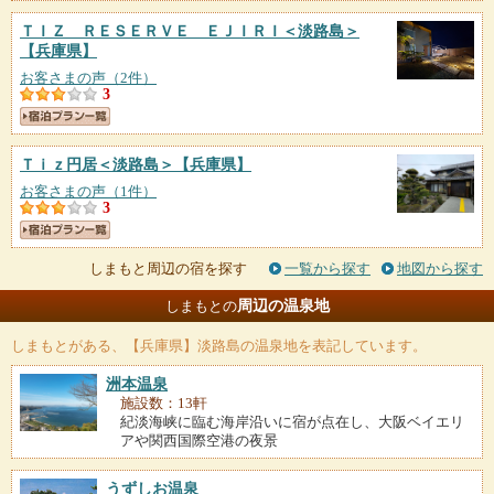
ＴＩＺ ＲＥＳＥＲＶＥ ＥＪＩＲＩ＜淡路島＞
【兵庫県】
お客さまの声（2件）
3
Ｔｉｚ円居＜淡路島＞
【兵庫県】
お客さまの声（1件）
3
しまもと周辺の宿を探す
一覧から探す
地図から探す
周辺の温泉地
しまもとの
しまもと
がある、【兵庫県】淡路島の温泉地を表記しています。
洲本温泉
施設数：13軒
紀淡海峡に臨む海岸沿いに宿が点在し、大阪ベイエリ
アや関西国際空港の夜景
うずしお温泉