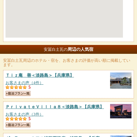
周辺の人気宿
安冨白土瓦の
安冨白土瓦
周辺のホテル・宿を、お客さまの評価が高い順に掲載してい
ます。
Ｔｉｚ庵 善＜淡路島＞
【兵庫県】
お客さまの声（4件）
5
ＰｒｉｖａｔｅＶｉｌｌａ８＜淡路島＞
【兵庫県】
お客さまの声（3件）
5