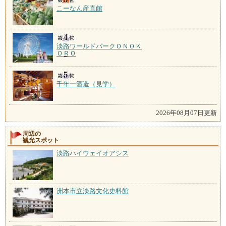
こーなん産直館
淡路ワールドパークＯＮＯＫ
ＯＲＯ
千年一酒造（見学）
2026年08月07日更新
周辺の
観光スポット
淡路ハイウェイオアシス
洲本市立淡路文化史料館