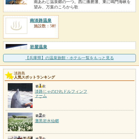
南あわじ温泉郷の一つ。西に播磨灘、東に鳴門海峡を
望み、万葉のころから歌
南淡路温泉
施設数：5軒
岩屋温泉
施設数：2軒
十数年前ボーリングに成功した温泉で、島内では老舗
【兵庫県】の温泉旅館・ホテル一覧をもっと見る
格。岩屋大和島海岸の地
淡路島
東浦花の湯
人気スポットランキング
施設数：1軒
平成13年に開湯した温泉で、公共施設「東浦サンパー
淡路じゃのひれドルフィンフ
ク」が湯元。併設施設
ァーム
灘黒岩水仙郷