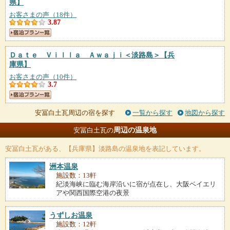
県】
お客さまの声（18件）
3.87
Ｄａｔｅ Ｖｉｌｌａ Ａｗａｊｉ＜淡路島＞
【兵
庫県】
お客さまの声（10件）
3.7
安冨白土瓦周辺の宿を探す
一覧から探す
地図から探す
周辺の温泉地
安冨白土瓦の
安冨白土瓦
がある、【兵庫県】淡路島の温泉地を表記しています。
洲本温泉
施設数：13軒
紀淡海峡に臨む海岸沿いに宿が点在し、大阪ベイエリ
アや関西国際空港の夜景
うずしお温泉
施設数：12軒