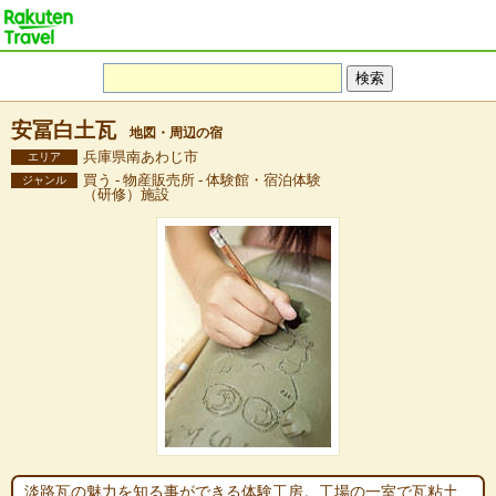
安冨白土瓦
地図・周辺の宿
兵庫県南あわじ市
エリア
買う - 物産販売所 - 体験館・宿泊体験
ジャンル
（研修）施設
淡路瓦の魅力を知る事ができる体験工房。工場の一室で瓦粘土