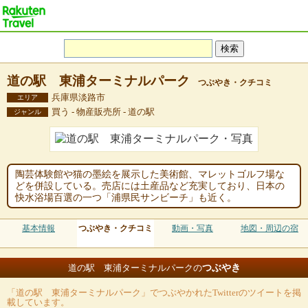
道の駅 東浦ターミナルパーク
つぶやき・クチコミ
兵庫県淡路市
エリア
買う - 物産販売所 - 道の駅
ジャンル
陶芸体験館や猫の墨絵を展示した美術館、マレットゴルフ場な
どを併設している。売店には土産品など充実しており、日本の
快水浴場百選の一つ「浦県民サンビーチ」も近く。
基本情報
つぶやき・クチコミ
動画・写真
地図・周辺の宿
つぶやき
道の駅 東浦ターミナルパークの
「道の駅 東浦ターミナルパーク」でつぶやかれたTwitterのツイートを掲
載しています。