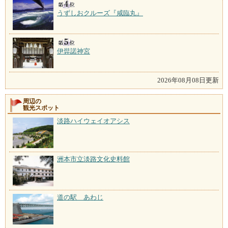
うずしおクルーズ『咸臨丸』
伊弉諾神宮
2026年08月08日更新
周辺の
観光スポット
淡路ハイウェイオアシス
洲本市立淡路文化史料館
道の駅 あわじ