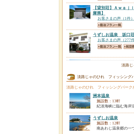
【貸別荘】Ａｗａｊ
庫県】
お客さまの声（1件
うずしお温泉 坂口
お客さまの声（277
ホテルアナガ＜淡路
淡路じ
お客さまの声（139
淡路じゃのひれ フィッシング
活魚料理旅館 若潮
淡路じゃのひれ フィッシングパーク
お客さまの声（405
洲本温泉
施設数：13軒
フェアフィールド・
紀淡海峡に臨む海岸
お客さまの声（190
うずしお温泉
施設数：12軒
料理民宿 かるも荘
南あわじ温泉郷の一
お客さまの声（42件