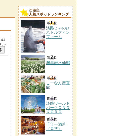
淡路島
人気スポットランキング
淡路じゃのひ
れドルフィン
ファーム
。
(駅
い)
灘黒岩水仙郷
こーなん産直
館
淡路ワールド
パークＯＮＯ
ＫＯＲＯ
千年一酒造
（見学）