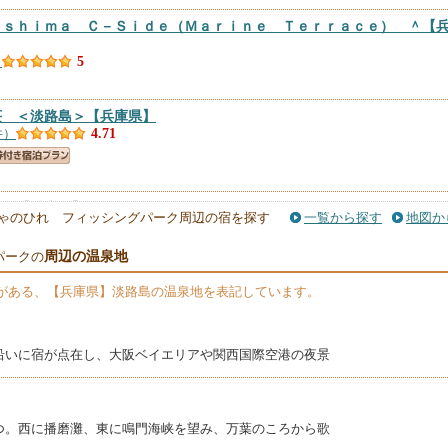
ｉｓｈｉｍａ Ｃ－Ｓｉｄｅ（Ｍａｒｉｎｅ Ｔｅｒｒａｃｅ） ＾
【
）
5
荘 ＜淡路島＞
【兵庫県】
件）
4.71
島＞
【兵庫県】
ゃのひれ フィッシングパーク周辺の宿を探す
一覧から探す
地図か
件）
4.65
周辺の温泉地
パークの
＜淡路島＞
【兵庫県】
がある、【兵庫県】淡路島の温泉地を表記しています。
件）
4.64
バイ・マリオット・兵庫淡路島福良＜淡路島＞
【兵庫県】
沿いに宿が点在し、大阪ベイエリアや関西国際空港の夜景
件）
4.61
 ＜淡路島＞
【兵庫県】
つ。西に播磨灘、東に鳴門海峡を望み、万葉のころから歌
）
4.58