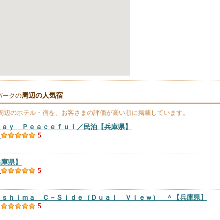
周辺の人気宿
パークの
周辺のホテル・宿を、お客さまの評価が高い順に掲載しています。
ｔａｙ Ｐｅａｃｅｆｕｌ／民泊
【兵庫県】
）
5
兵庫県】
）
5
ｉｓｈｉｍａ Ｃ－Ｓｉｄｅ（Ｄｕａｌ Ｖｉｅｗ） ＾
【兵庫県】
）
5