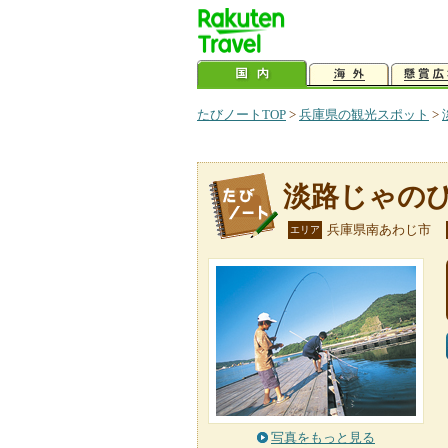
たびノートTOP
>
兵庫県の観光スポット
>
淡路じゃの
兵庫県南あわじ市
エリア
写真をもっと見る