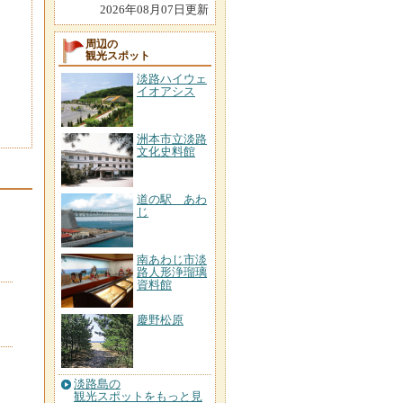
2026年08月07日更新
周辺の
観光スポット
淡路ハイウェ
イオアシス
洲本市立淡路
文化史料館
道の駅 あわ
じ
南あわじ市淡
路人形浄瑠璃
資料館
慶野松原
淡路島の
観光スポットをもっと見