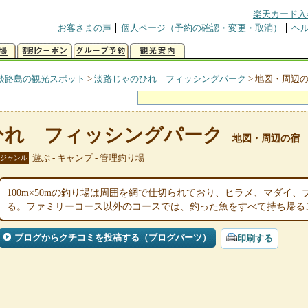
楽天カード入
お客さまの声
個人ページ（予約の確認・変更・取消）
ヘ
淡路島の観光スポット
>
淡路じゃのひれ フィッシングパーク
>
地図・周辺
ひれ フィッシングパーク
地図・周辺の宿
遊ぶ - キャンプ - 管理釣り場
ジャンル
100m×50mの釣り場は周囲を網で仕切られており、ヒラメ、マダイ
る。ファミリーコース以外のコースでは、釣った魚をすべて持ち帰る
ブログからクチコミを投稿する（ブログパーツ）
印刷する