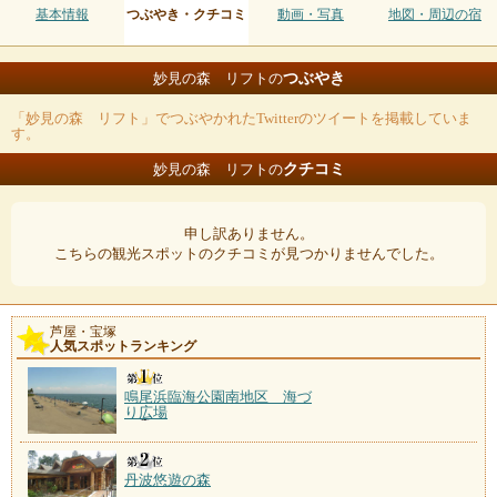
基本情報
つぶやき・クチコミ
動画・写真
地図・周辺の宿
つぶやき
妙見の森 リフトの
「妙見の森 リフト」でつぶやかれたTwitterのツイートを掲載していま
す。
クチコミ
妙見の森 リフトの
申し訳ありません。
こちらの観光スポットのクチコミが見つかりませんでした。
芦屋・宝塚
人気スポットランキング
鳴尾浜臨海公園南地区 海づ
り広場
丹波悠遊の森