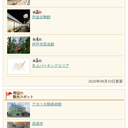
丹波古陶館
伊丹市昆虫館
氷上パーキングエリア
2026年08月10日更新
周辺の
観光スポット
アガペ大鶴美術館
高源寺