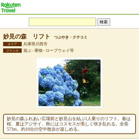
妙見の森 リフト
つぶやき・クチコミ
兵庫県川西市
エリア
遊ぶ - 乗物 - ロープウェイ等
ジャンル
妙見の森ふれあい広場前と妙見山を結ぶ1人乗りのリフト。春は
桜、夏はアジサイ、秋にはコスモスが美しく咲き乱れる。全長
573m、約10分の空中散歩が楽しめる。