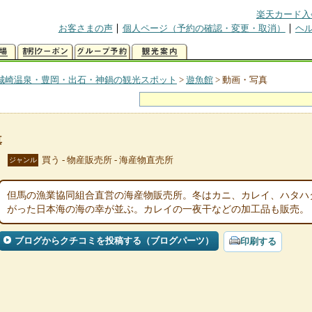
楽天カード入
お客さまの声
個人ページ（予約の確認・変更・取消）
ヘ
城崎温泉・豊岡・出石・神鍋の観光スポット
>
遊魚館
>
動画・写真
真
買う - 物産販売所 - 海産物直売所
ジャンル
但馬の漁業協同組合直営の海産物販売所。冬はカニ、カレイ、ハタハ
がった日本海の海の幸が並ぶ。カレイの一夜干などの加工品も販売。
ブログからクチコミを投稿する（ブログパーツ）
印刷する