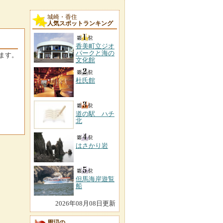
城崎・香住
人気スポットランキング
香美町立ジオ
パークと海の
ます。
文化館
杜氏館
道の駅 ハチ
北
はさかり岩
但馬海岸遊覧
船
2026年08月08日更新
周辺の