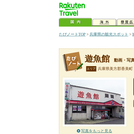
たびノートTOP
>
兵庫県の観光スポット
>
遊魚館
動画・写
兵庫県美方郡香美町
エリア
写真をもっと見る