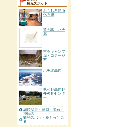
観光スポット
おもしろ昆虫
化石館
道の駅 ハチ
北
吉滝キャンプ
場・コテージ
村
ハチ北高原
兎和野高原野
外教育センタ
ー
城崎温泉・豊岡・出石・
神鍋の
観光スポットをもっと見
る