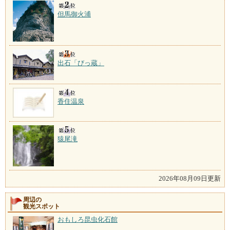
但馬御火浦
出石「びっ蔵」
香住温泉
猿尾滝
2026年08月09日更新
周辺の
観光スポット
おもしろ昆虫化石館