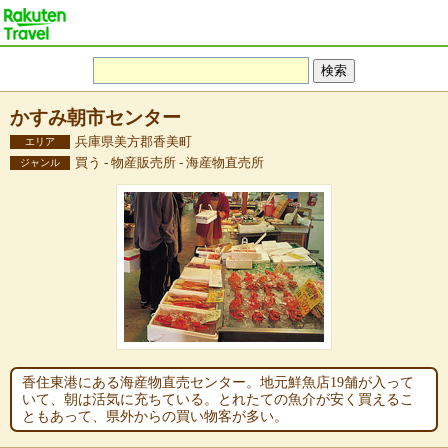
かすみ朝市センター
兵庫県美方郡香美町
エリア
買う - 物産販売所 - 海産物直売所
ジャンル
香住東港にある海産物直売センター。地元鮮魚店19舗が入って
いて、朝は活気に充ちている。とれたての魚介が安く買えるこ
ともあって、県外からの買い物客が多い。