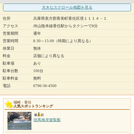
大きなスクロール地図
を見る
住所
兵庫県美方郡香美町香住区境１１１４－１
アクセス
JR山陰本線香住駅からタクシーで8分
営業期間
通年
営業時間
8:30～15:00（時期により異なる）
休業日
無休
料金
店舗により異なる
駐車場
あり
駐車台数
100台
駐車料金
無料
電話
0796-36-4500
城崎・香住
人気スポットランキング
但馬海岸遊覧船