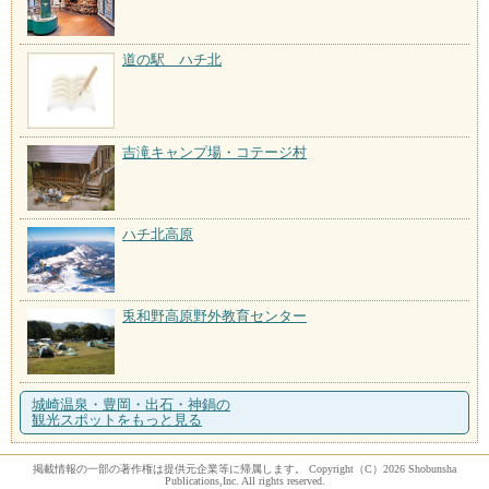
道の駅 ハチ北
吉滝キャンプ場・コテージ村
ハチ北高原
兎和野高原野外教育センター
城崎温泉・豊岡・出石・神鍋の
観光スポットをもっと見る
掲載情報の一部の著作権は提供元企業等に帰属します。 Copyright（C）2026 Shobunsha
Publications,Inc. All rights reserved.