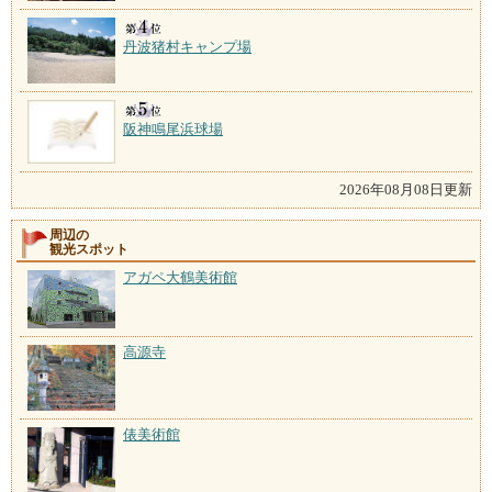
丹波猪村キャンプ場
阪神鳴尾浜球場
2026年08月08日更新
周辺の
観光スポット
アガペ大鶴美術館
高源寺
俵美術館