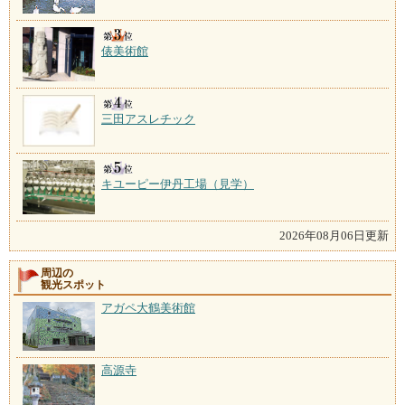
俵美術館
三田アスレチック
キユーピー伊丹工場（見学）
2026年08月06日更新
周辺の
観光スポット
アガペ大鶴美術館
高源寺