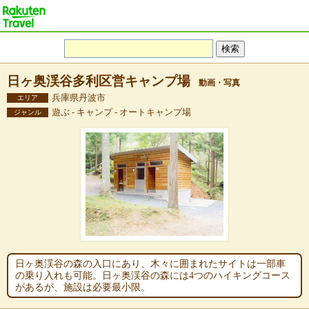
日ヶ奥渓谷多利区営キャンプ場
動画・写真
兵庫県丹波市
エリア
遊ぶ - キャンプ - オートキャンプ場
ジャンル
日ヶ奥渓谷の森の入口にあり、木々に囲まれたサイトは一部車
の乗り入れも可能。日ヶ奥渓谷の森には4つのハイキングコース
があるが、施設は必要最小限。