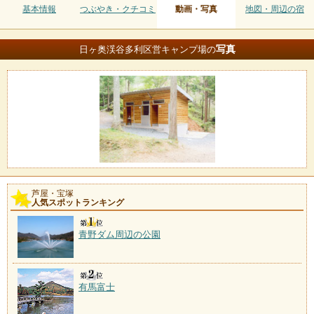
基本情報
つぶやき・クチコミ
動画・写真
地図・周辺の宿
写真
日ヶ奥渓谷多利区営キャンプ場の
芦屋・宝塚
人気スポットランキング
青野ダム周辺の公園
有馬富士